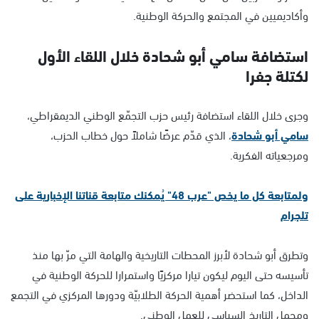
وأكاديميين في المجتمع والحركة الوطنية.
استضافة سامي أبو شحادة خلال اللقاء الأول
لكتلة جفرا
وجرى خلال اللقاء استضافة رئيس حزب التجمّع الوطني الديمقراطي،
سامي أبو شحادة
، الذي قدّم عرضًا شاملاً حول خطاب الحزب،
ومرجعياته الفكرية.
ولمتابعة كل ما يخص "عرب 48" يُمكنك متابعة قناتنا الإخبارية على
تلجرام
وتطرق أبو شحادة لأبرز المحطات التاريخية والهامة التي مرّ بها منذ
تأسيسه حتى اليوم ليكون تيارا مركزيًا واستمرارا للحركة الوطنية في
الداخل، كما استحضر أهمية الحركة الطلابيّة ودورها المركزي في التجمع
ومجمل التاريخ السياسي للعمل الوطني.