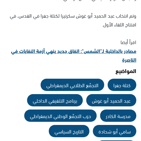
وتم انتخاب عبد الحميد أبو غوش سكرتيرا لكتلة جفرا في القدس، في
افتتاح اللقاء الأول.
اقرأ أيضا
مصادر بالداخلية لـ"الشمس": اتفاق جديد ينهي أزمة النفايات في
الناصرة
المواضيع
كتلة جفرا
التجمّع الطلابي الديمقراطي
عبد الحميد أبو غوش
برنامج التثقيفي الداخلي
مدرسة الكادر
حزب التجمّع الوطني الديمقراطي
سامي أبو شحادة
التاريخ السياسي