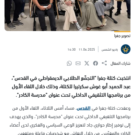
تصوير جفرا
راديو الشمس
11.06.2025
14:30
شارك المقال
انتخبت كتلة جفرا "التجمّع الطلابي الديمقراطي في القدس"،
عبد الحميد أبو غوش سكرتيرا للكتلة، وذلك خلال اللقاء الأول
من برنامجها التثقيفي الداخلي تحت عنوان "مدرسة الكادر".
وعقدت كتلة جفرا في
القدس
، مساء أمس الثلاثاء، اللقاء الأول من
برنامجها التثقيفي الداخلي تحت عنوان "مدرسة الكادر"، والذي يهدف
إلى توفير إطار حواري جاد لتعزيز الوعي السياسي والفكري لدى أعضاء
الكادر والمقرّبين، من خلال النقاش مع شخصيات فاعلة ومثقفين