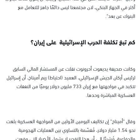
أكثر في الجهاز البنكي، لان مجتمعنا ليس دائمًا جاهز للتعامل مع
البنوك عن بعد".
كم تبغ تكلفة الحرب الإسرائيلية على إيران؟
وكانت صحيفة يديعوت أحرونوت نقلت عن المستشار المالي السابق
لرئيس أركان الجيش الإسرائيلي، العميد (احتياط) ريم أميناخ، أن إسرائيل
تتكبد في مواجهتها مع إيران 733 مليون دولار يوميًا من النفقات
العسكرية المباشرة وحدها.
وقال "أميناخ" إن تكاليف اليومين الأولين من المواجهة العسكرية بلغت
نحو 1.54 مليار دولار، مُقسّمة بالتساوي بين العمليات الهجومية
والدفاعية، مُشيرًا إلى أن هذا التقدير لا يشمل الأضرار التي وقعت