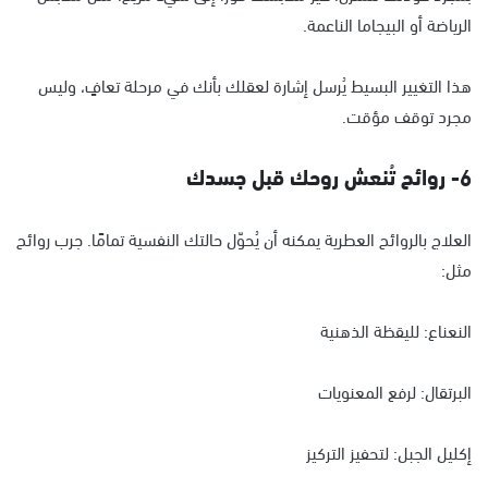
الرياضة أو البيجاما الناعمة.
هذا التغيير البسيط يُرسل إشارة لعقلك بأنك في مرحلة تعافٍ، وليس
مجرد توقف مؤقت.
6- روائح تُنعش روحك قبل جسدك
العلاج بالروائح العطرية يمكنه أن يُحوّل حالتك النفسية تمامًا. جرب روائح
مثل:
النعناع: لليقظة الذهنية
البرتقال: لرفع المعنويات
إكليل الجبل: لتحفيز التركيز