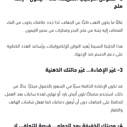
ملح
غالبًا ما يكون التعب ناتجًا عن الجفاف، لذا جدد طاقتك بكوب من الماء
المضاف إليه رشة من ملح البحر وقطرات من عصير الليمون.
هذا الخليط البسيط يُعيد التوازن للإلكتروليتات، ويُساعد الغدد الكظرية
على دعم الجسم ضد الإجهاد.
3- غيّر الإضاءة... غيّر حالتك الذهنية
قد تكون الإضاءة الخافتة سببًا في الشعور بالخمول مبكرًا. بدلاً من
ذلك، استخدم مصباحًا بلون أبيض بارد أو نهاري لعدة ساعات بعد العمل،
لتحافظ على انتباهك دون أن تُرهق دماغك كما تفعل شاشات الهاتف
والتلفاز.
4- وجبتك الخفيفة بعد الدوام... فرصة للتعافي لا