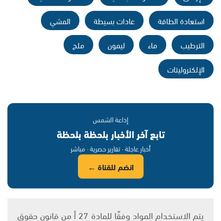
استعادة الطاقة
عادات بسيطة
المشي
الترطيب
ماء
ليمون
ملح
الإلكتروليتات
إذاعة الشمس
تابع آخر الأخبار بلحظة بلحظة
أخبار عاجلة · تقارير حصرية · مباشر
انضم للقناة ←
يتم الاستخدام المواد وفقًا للمادة 27 أ من قانون حقوق