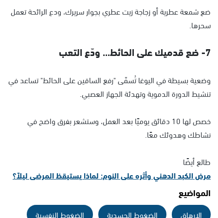
ضع شمعة عطرية أو زجاجة زيت عطري بجوار سريرك، ودع الرائحة تعمل
سحرها.
7- ضع قدميك على الحائط... ودّع التعب
وضعية بسيطة في اليوغا تُسمّى "رفع الساقين على الحائط" تساعد في
تنشيط الدورة الدموية وتهدئة الجهاز العصبي.
خصص لها 10 دقائق يوميًا بعد العمل، وستشعر بفرق واضح في
نشاطك وهدوئك معًا.
طالع أيضًا
مرض الكبد الدهني وأثره على النوم: لماذا يستيقظ المرضى ليلاً؟
المواضيع
الإرهاق
الضغوط الجسدية
الضغوط النفسية