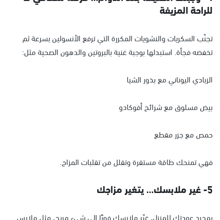
للراحة المزيفة
تجنّب السكريات والنشويات المكررة التي ترفع الأنسولين بسرعة ثم
تخفضه فجأة. استبدلها بوجبة غنية بالبروتين والدهون الصحية مثل:
الزبادي اليوناني مع بذور الشيا
بيض مسلوق مع شرائح أفوكادو
حمص مع جزر مقطع
فهي تمنحك طاقة مستقرة وتقلل من تقلبات المزاج.
5- غير ملابسك... يتغير مزاجك
بمجرد عودتك للمنزل، غيّر ملابسك فورًا إلى شيء مريح، مثل ملابس