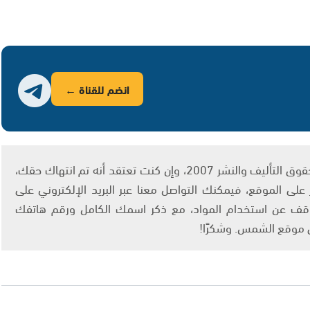
انضم للقناة ←
يتم الاستخدام المواد وفقًا للمادة 27 أ من قانون حقوق التأليف والنشر 2007، وإن كنت تعتقد أنه تم انتهاك حقك،
لى الموقع، فيمكنك التواصل معنا عبر البريد الإلكتروني على
info@ashams.c والطلب بالتوقف عن استخدام المواد، مع ذكر اسمك الكامل ورقم هاتفك
ى موقع الشمس. وشكرًا!