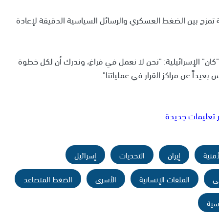
ة تمزج بين الضغط العسكري والرسائل السياسية الدقيقة لإعادة
"كان" الإسرائيلية: "نحن لا نعمل في فراغ، وندرك أن لكل خطوة
يداً عن مراكز القرار في عملياتنا".
ر تعليمات جديدة
منية
إيران
التحديات
إسرائيل
مي
الملفات الإنسانية
الأسرى
الضغط المتصاعد
سية