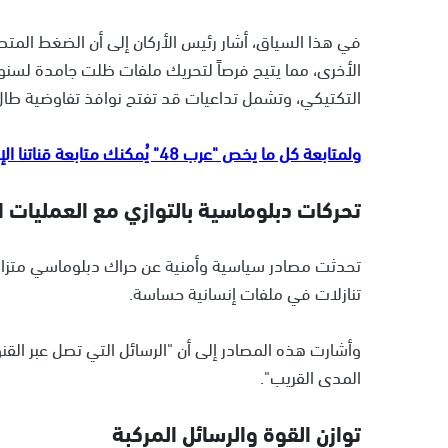
في هذا السياق، أشار رئيس الأركان إلى أن الضغط ال
الأخرى، مما يتيح فرصاً لتحريك ملفات ظلت جامدة لسنوات
التكتيكي، وتشمل تداعيات قد تفتح نوافذ تفاوضية طال 
ولمتابعة كل ما يخص "عرب 48" يُمكنك متابعة قناتنا الإخبارية على تلجرام
تحركات دبلوماسية بالتوازي مع العمليات ا
تحدثت مصادر سياسية وأمنية عن حراك دبلوماسي متزا
تنازلات في ملفات إنسانية حساسة.
وأشارت هذه المصادر إلى أن "الرسائل التي تصل عبر القنوا
المدى القريب".
توازن القوة والرسائل المركبة