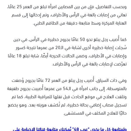
وبحسب التفاصيل، فإن من بين المصابين امرأة تبلغ من العمر 25 عامًا،
تعاني من إصابات بالغة في الرأس والأطراف، وتم إدخالها إلى قسم
العناية المركزة وسط متابعة دقيقة من الطاقم الطبي.
كما أُصيب رجل يبلغ نحو 50 عامًا بجروح خطيرة في الرأس، في حين
سُجلت إصابة خطيرة أخرى لشابة في الـ20 من عمرها نتيجة كسور
وإصابات في الأطراف، وضمن الحالات الحرجة أيضًا، شابة تبلغ 18 عامًا
تعرّضت لإصابات بالغة في الرأس والأطراف.
وفي ذات السياق، أُصيب رجل يبلغ من العمر 72 عامًا بجروح وُصفت
بالمتوسطة، إلى جانب امرأة في الـ54 من عمرها أُصيبت بجروح طفيفة
وتلقت العلاج في موقع الحادث قبل نقلها للمراقبة الطبية، كما تم
تسجيل مصاب إضافي بحالة خطيرة، لم تُكشف هويته بعد، وهو يخضع
حاليًا للعلاج المكثف في المستشفى.
ولمتابعة كل ما يخص "عرب 48" يُمكنك متابعة قناتنا الإخبارية على