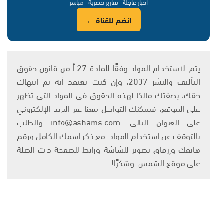
أخبار عاجلة · تقارير حصرية · مباشر
انضم للقناة ←
يتم الاستخدام المواد وفقًا للمادة 27 أ من قانون حقوق
التأليف والنشر 2007، وإن كنت تعتقد أنه تم انتهاك
حقك، بصفتك مالكًا لهذه الحقوق في المواد التي تظهر
على الموقع، فيمكنك التواصل معنا عبر البريد الإلكتروني
على العنوان التالي: info@ashams.com والطلب
بالتوقف عن استخدام المواد، مع ذكر اسمك الكامل ورقم
هاتفك وإرفاق تصوير للشاشة ورابط للصفحة ذات الصلة
على موقع الشمس. وشكرًا!