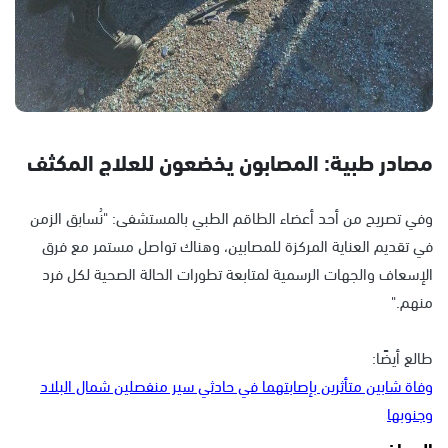
مصادر طبية: المصابون يخضعون للعلاج المكثف
وفي تصريح من أحد أعضاء الطاقم الطبي بالمستشفى: "نُسابق الزمن
في تقديم العناية المركزة للمصابين، وهناك تواصل مستمر مع فرق
الإسعاف والجهات الرسمية لمتابعة تطورات الحالة الصحية لكل فرد
منهم."
طالع أيضًا:
وفاة شابين متأثرين بإصابتهما في حادثي سير منفصلين شمال البلاد
وجنوبها
المواضيع