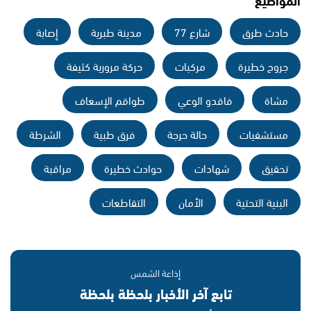
حادث طرق
شارع 77
مدينة طبرية
إصابة
جروح خطيرة
مركبات
حركة مرورية كثيفة
مشاة
فاقدو الوعي
طواقم الإسعاف
مستشفيات
حالة حرجة
فرق طبية
الشرطة
تحقيق
شهادات
حوادث خطيرة
مراقبة
البنية التحتية
الأمان
التقاطعات
إذاعة الشمس
تابع آخر الأخبار بلحظة بلحظة