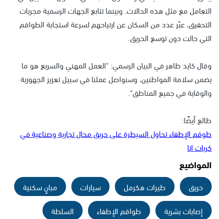
التعامل مع مثل هذه الحالات. وبينما تتابع الجهات الرسمية مجريات
التحقيق، عبّر عدد من السكان عن ارتياحهم لسرعة استجابة الطواقم
التي حالت دون توسع الحريق.
وقال كايد ظاهر في البيان الرسمي: "العمل المهني والسريع هو ما
يضمن سلامة المواطنين، وسنواصل عملنا في سبيل تعزيز الجهوزية
والوقاية في جميع المناطق".
طالع أيضًا:
طوقم الإطفاء تحاول السيطرة على حريق محال تجارية وصناعية في
كريات اتا
المواضيع
حريق
طيرات هكرمل
سيارات
مبانٍ سكنية
إصابات بشرية
طواقم الإطفاء
السلطة