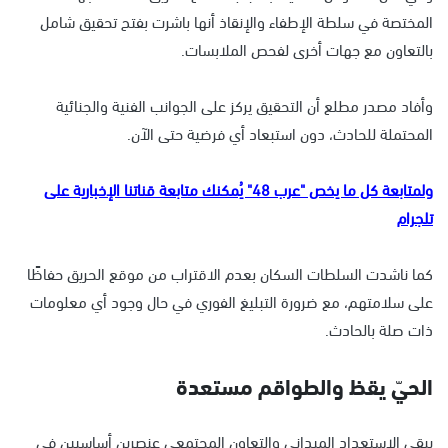
المختصة في سلطة الإطفاء والإنقاذ أنها باشرت بفتح تحقيق شامل
بالتعاون مع جهات أخرى لفحص الملابسات.
وأفاد مصدر مطلع أن التحقيق يركز على الجوانب الفنية والجنائية
المحتملة للحادث، دون استبعاد أي فرضية حتى الآن.
ولمتابعة كل ما يخص "عرب 48" يُمكنك متابعة قناتنا الإخبارية على
تلجرام
كما ناشدت السلطات السكان بعدم الاقتراب من موقع الحريق حفاظًا
على سلامتهم، مع ضرورة التبليغ الفوري في حال وجود أي معلومات
ذات صلة بالحادث.
الحيّ يقظ والطواقم مستعدة
يبقى الاستعداد الميداني والتعاون المجتمعي عنصرين أساسيين في