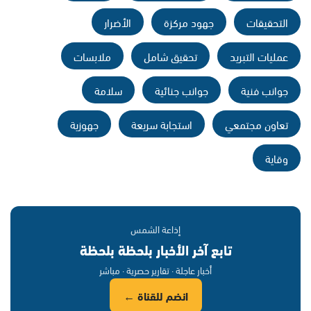
التحقيقات
جهود مركزة
الأضرار
عمليات التبريد
تحقيق شامل
ملابسات
جوانب فنية
جوانب جنائية
سلامة
تعاون مجتمعي
استجابة سريعة
جهوزية
وقاية
إذاعة الشمس
تابع آخر الأخبار بلحظة بلحظة
أخبار عاجلة · تقارير حصرية · مباشر
انضم للقناة ←