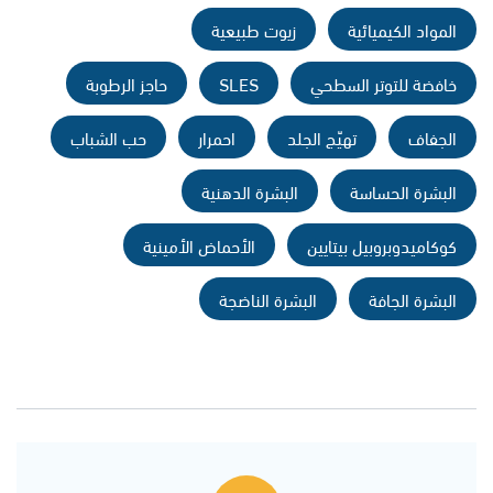
المواد الكيميائية
زيوت طبيعية
خافضة للتوتر السطحي
SLES
حاجز الرطوبة
الجفاف
تهيّج الجلد
احمرار
حب الشباب
البشرة الحساسة
البشرة الدهنية
كوكاميدوبروبيل بيتايين
الأحماض الأمينية
البشرة الجافة
البشرة الناضجة