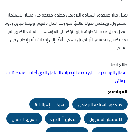
يمثل قرار صندوق السيادة النرويجي خطوة جديدة في مسار الاستثمار
المسؤول، ويعكس تحولًا عالميًا نحو ربط المال بالقيم، وبينما تتباين ردود
الفعل حول هذه الخطوة، فإنها تؤكد أن المؤسسات المالية الكبرى لم
تعد تكتفي بتحقيق الأرباح، بل تسعى أيضًا إلى إحداث تأثير إيجابي في
العالم.
طالع أيضًا:
العمال الهستدروت: لن ننضم للإضراب الشامل الذي أعلنت عنه عائلات
الرهائن
المواضيع
صندوق السيادة النرويجي
شركات إسرائيلية
الاستثمار المسؤول
معايير أخلاقية
حقوق الإنسان