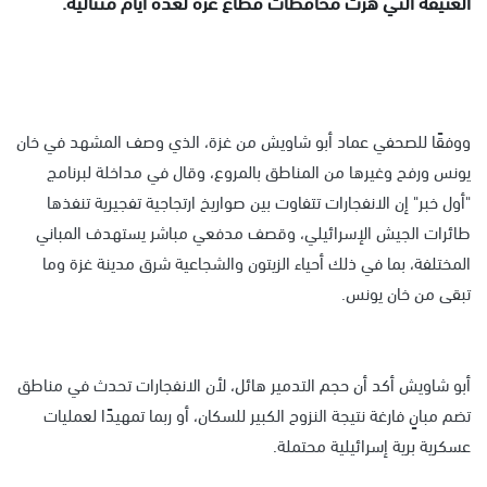
العنيفة التي هزت محافظات قطاع غزة لعدة أيام متتالية.
ووفقًا للصحفي عماد أبو شاويش من غزة، الذي وصف المشهد في خان
يونس ورفح وغيرها من المناطق بالمروع، وقال في مداخلة لبرنامج
"أول خبر" إن الانفجارات تتفاوت بين صواريخ ارتجاجية تفجيرية تنفذها
طائرات الجيش الإسرائيلي، وقصف مدفعي مباشر يستهدف المباني
المختلفة، بما في ذلك أحياء الزيتون والشجاعية شرق مدينة غزة وما
تبقى من خان يونس.
أبو شاويش أكد أن حجم التدمير هائل، لأن الانفجارات تحدث في مناطق
تضم مبانٍ فارغة نتيجة النزوح الكبير للسكان، أو ربما تمهيدًا لعمليات
عسكرية برية إسرائيلية محتملة.