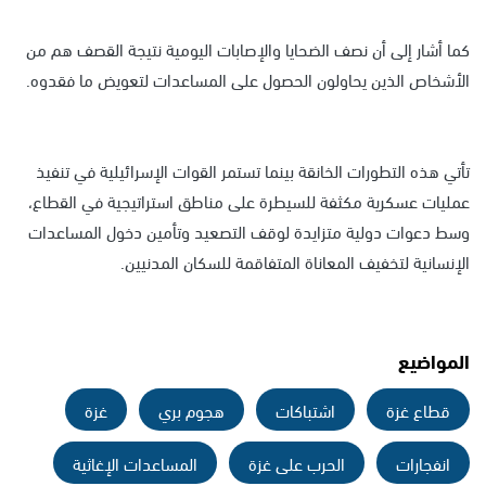
كما أشار إلى أن نصف الضحايا والإصابات اليومية نتيجة القصف هم من
الأشخاص الذين يحاولون الحصول على المساعدات لتعويض ما فقدوه.
تأتي هذه التطورات الخانقة بينما تستمر القوات الإسرائيلية في تنفيذ
عمليات عسكرية مكثفة للسيطرة على مناطق استراتيجية في القطاع،
وسط دعوات دولية متزايدة لوقف التصعيد وتأمين دخول المساعدات
الإنسانية لتخفيف المعاناة المتفاقمة للسكان المدنيين.
المواضيع
قطاع غزة
اشتباكات
هجوم بري
غزة
انفجارات
الحرب على غزة
المساعدات الإغاثية