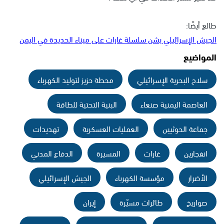
طالع أيضًا:
الجيش الإسرائيلي يشن سلسلة غارات على ميناء الحديدة في اليمن
المواضيع
سلاح البحرية الإسرائيلي
محطة حزيز لتوليد الكهرباء
العاصمة اليمنية صنعاء
البنية التحتية للطاقة
جماعة الحوثيين
العمليات العسكرية
تهديدات
انفجارين
غارات
المسيرة
الدفاع المدني
الأضرار
مؤسسة الكهرباء
الجيش الإسرائيلي
صواريخ
طائرات مسيّرة
إيران