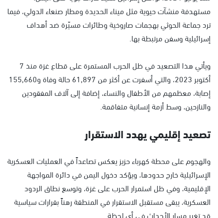
مستهدفة منشآت حيوية مثل ميناء الحديدة ومطار صنعاء الدولي، فيما
ترد جماعة الحوثي بهجمات صاروخية وطائرات مسيّرة ضد أهداف
إسرائيلية وسفن مرتبطة بها.
ويأتي هذا التصعيد في ظل الحرب المستمرة على قطاع غزة منذ 7
أكتوبر 2023، والتي أسفرت عن أكثر من 61,897 حالة وفاة و155,660
إصابة، معظمهم من الأطفال والنساء، إضافة إلى آلاف المفقودين
والنازحين، وسط أزمة إنسانية متفاقمة.
تصعيد إقليمي يهدد الاستقرار
والهجوم على محطة كهرباء حزيز يعكس تصاعداً في العمليات العسكرية
الإسرائيلية خارج حدودها، ويؤكد دخول اليمن في دائرة المواجهة
الإقليمية، وفي ظل استمرار الحرب على غزة، وتوسع نطاق الردود
العسكرية، يبقى مستقبل الاستقرار في المنطقة رهناً بقرارات سياسية
قد تغير مسار الأحداث في أي لحظة.