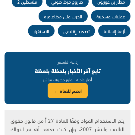
مطار بن غوريون
صاروخ فرط صوتي
فلسطين 2
عمليات عسكرية
الحرب على قطاع غزة
أزمة إنسانية
تصعيد إقليمي
الاستقرار
إذاعة الشمس
تابع آخر الأخبار بلحظة بلحظة
أخبار عاجلة · تقارير حصرية · مباشر
انضم للقناة ←
يتم الاستخدام المواد وفقًا للمادة 27 أ من قانون حقوق
التأليف والنشر 2007، وإن كنت تعتقد أنه تم انتهاك