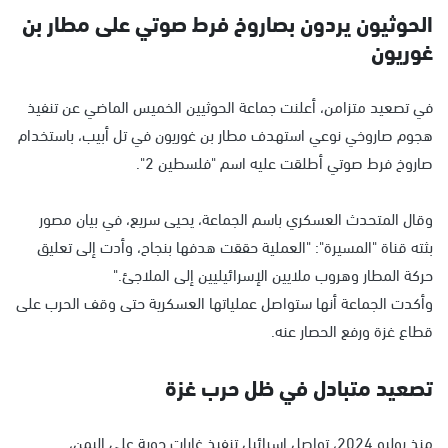
الحوثيون يردون بصاروخ فرط صوتي على مطار بن
غوريون
في تصعيد متزامن، أعلنت جماعة الحوثيين الخميس الماضي عن تنفيذ
هجوم صاروخي نوعي استهدف مطار بن غوريون في تل أبيب، باستخدام
صاروخ فرط صوتي أطلقت عليه اسم "فلسطين 2".
وقال المتحدث العسكري باسم الجماعة، يحيى سريع، في بيان مصور
بثته قناة "المسيرة": "العملية حققت هدفها بنجاح، وأدت إلى تعليق
حركة المطار وهروب ملايين الإسرائيليين إلى الملاجئ."
وأكدت الجماعة أنها ستواصل عملياتها العسكرية حتى وقف الحرب على
قطاع غزة ورفع الحصار عنه.
تصعيد متبادل في ظل حرب غزة
منذ يوليو 2024، تواصل إسرائيل تنفيذ غارات جوية على اليمن،