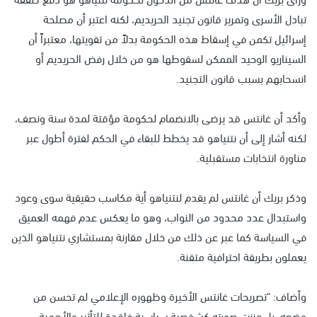
تبادل الأسرى وتمرير قانون تجنيد الحريديم، لكنه اعتبر أن مصلحة
إسرائيل تكمن في إسقاط هذه الحكومة بدلاً من تقويتها، معتبراً أن
السيناريو الوحيد الممكن لسقوطها هو من خلال رفض الحريديم أو
انسحابهم بسبب قانون التجنيد.
وأكد أن غانتس قد يرضى بالانضمام لحكومة مؤقتة لمدة سنة ونصف،
لكنه أشار إلى أن نتنياهو قد يخطط للبقاء في الحكم لفترة أطول عبر
مناورة انتخابات مستقبلية.
وذكر بريك أن غانتس لم يقدم لنتنياهو أية مكاسب حقيقية سوى وعود
واستبدال عدد محدود من النواب، وهو ما يعكس عدم فهمه العميق
في السياسة كما عبر عن ذلك من خلال مقارنة بمستشاري نتنياهو الذين
يعملون بطريقة احترافية متقنة.
وأضاف: "تصريحات غانتس الأخيرة وظهوره الإعلامي لم تحسن من
وضعه، بل عززت صورته كشخصية سياسية فاقدة للتأثير والأهمية