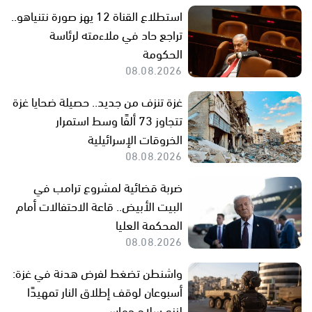
استطلاع القناة 12 يهز صورة نتنياهو..
تراجع حاد في ملاءمته لرئاسة
الحكومة
08.08.2026
غزة تنزف من جديد.. حصيلة ضحايا غزة
تتجاوز 73 ألفًا وسط استمرار
الخروقات الإسرائيلية
08.08.2026
ضربة قضائية لمشروع ترامب في
البيت الأبيض.. قاعة الاحتفالات أمام
المحكمة العليا
08.08.2026
واشنطن تضغط لفرض هدنة في غزة:
أسبوعان لوقف إطلاق النار تمهيدًا
لنزع سلاح حماس