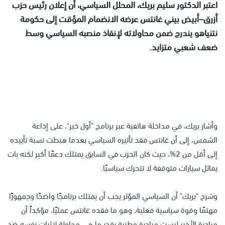
اعتبر الدكتور سليم بريك، المحلل السياسي، أن إعلان رئيس حزب
أزرق–أبيض بيني غانتس عرضه الانضمام المؤقت إلى حكومة
نتنياهو يندرج ضمن محاولاته لإنقاذ منصبه السياسي وسط
ضعف شعبي متزايد.
وأشار بريك، في مداخلة هاتفية عبر برنامج "أول خبر"، على إذاعة
الشمس، إلى أن غانتس فقد تأثيره السياسي بعدما هبطت نسبة تأييده
إلى أقل من 2%، حيث كان الحزب في السابق يمتلك دعمًا أكبر لكنه بات
يماثل سيارات متوقفة لا تتحرك سياسيًا.
وشرح "بريك" أن السياسي المؤثر يجب أن يمتلك برنامجًا واضحًا وجمهورًا
مهتمًا وقوة سياسية فعلية، وهو ما فقده غانتس عمليًا، مؤكداً أن
مبادرة الأخير ليست مبادرة وطنية بقدر ما هي محاولة لإثبات نفسه ضد