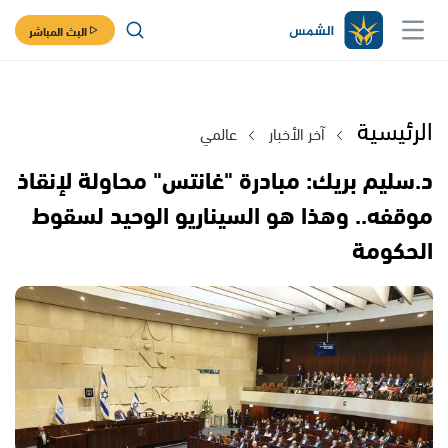
البث المباشر
الرئيسية
آخر الأخبار
عالمي
د.سليم بريك: مبادرة "غانتس" محاولة لإنقاذ
موقفه.. وهذا هو السيناريو الوحيد لسقوط
الحكومة