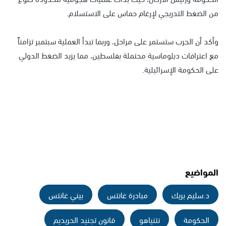
من الضغط التدريجي لإرغام حماس على الاستسلام.
وأكد أن الحرب ستستمر على مراحل، وربما تبدأ العملية سبتمبر تزامناً
مع اعترافات دبلوماسية محتملة بفلسطين، مما يزيد الضغط الدولي
على الحكومة الإسرائيلية.
المواضيع
د.سليم بريك
مبادرة غانتس
بيني غانتس
الحكومة
نتنياهو
قانون تجنيد الحريديم