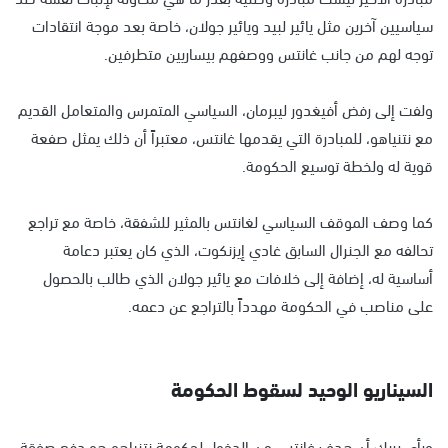
سياسيين آخرين مثل يائير لبيد ويائير جولان، خاصة بعد موجة انتقادات
توجه لهم من جانب غانتس ووصفهم بيساريين متطرفين.
ولفت إلى رفض أفيغدور ليبرمان، السياسي المتمرس والمتعامل القديم
مع نتنياهو، للمبادرة التي يقدمها غانتس، معتبراً أن ذلك يمثل صفعة
قوية له ولخطة توسيع الحكومة.
كما وصف الموقف السياسي لغانتس بالمثير للشفقة، خاصة مع تراجع
تحالفه مع الجنرال السابق غادي إيزنكوت، الذي كان يعتبر دعامة
أساسية له، إضافة إلى خلافات مع يائير جولان الذي طالب بالحصول
على مناصب في الحكومة مهدداً بالتراجع عن دعمه.
السيناريو الوحيد لسقوط الحكومة
ورأى بريك أن هدف غانتس من الدخول لحكومة نتنياهو هو دفع صفقة