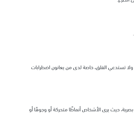
 ولا تستدعي القلق، خاصة لدى من يعانون اضطرابات
نوم، غالبًا قصيرة الأمد، وحوالي 86% منها بصرية، حيث يرى الأشخاص أنماطًا متحركة أو وجوهًا أو