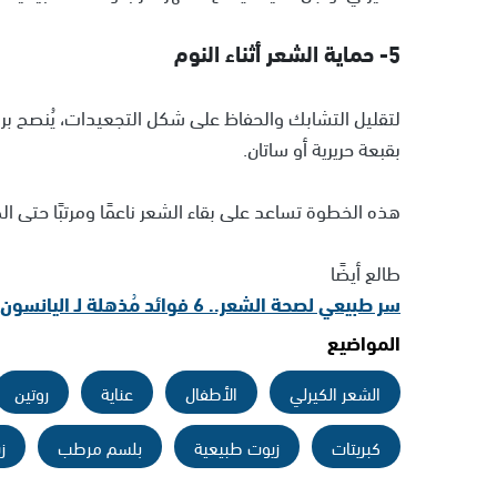
5- حماية الشعر أثناء النوم
لتقليل التشابك والحفاظ على شكل التجعيدات، يُنصح ب
بقبعة حريرية أو ساتان.
هذه الخطوة تساعد على بقاء الشعر ناعمًا ومرتبًا حتى الص
طالع أيضًا
سر طبيعي لصحة الشعر.. 6 فوائد مُذهلة لـ اليانسون النجمي
المواضيع
الشعر الكيرلي
الأطفال
عناية
روتين
كبريتات
زيوت طبيعية
بلسم مرطب
ز