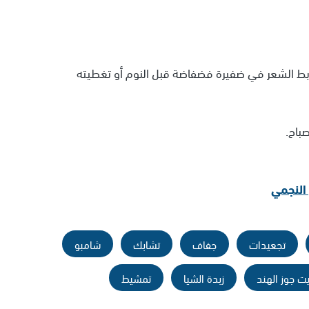
ربط الشعر في ضفيرة فضفاضة قبل النوم أو تغطيته
باح.
تجعيدات
جفاف
تشابك
شامبو
يت جوز الهند
زبدة الشيا
تمشيط