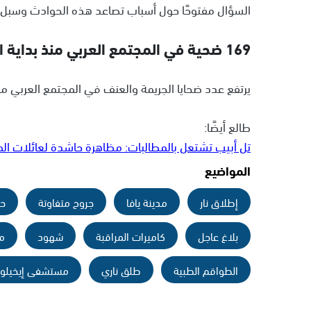
السؤال مفتوحًا حول أسباب تصاعد هذه الحوادث وسبل ا
169 ضحية في المجتمع العربي منذ بداية العام
يرتفع عدد ضحايا الجريمة والعنف في المجتمع العربي منذ بداية 
طالع أيضًا:
تل أبيب تشتعل بالمطالبات: مظاهرة حاشدة لعائلات المح
المواضيع
إطلاق نار
مدينة يافا
جروح متفاوتة
حا
بلاغ عاجل
كاميرات المراقبة
شهود
م
الطواقم الطبية
طلق ناري
مستشفى إيخيلو