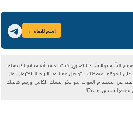
انضم للقناة ←
يتم الاستخدام المواد وفقًا للمادة 27 أ من قانون حقوق التأليف والنشر 2007، وإن كنت تعتقد أنه تم انتهاك حقك،
لى الموقع، فيمكنك التواصل معنا عبر البريد الإلكتروني على
info@ashams.c والطلب بالتوقف عن استخدام المواد، مع ذكر اسمك الكامل ورقم هاتفك
ى موقع الشمس. وشكرًا!