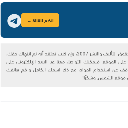
انضم للقناة ←
يتم الاستخدام المواد وفقًا للمادة 27 أ من قانون حقوق التأليف والنشر 2007، وإن كنت تعتقد أنه تم انتهاك حقك،
لى الموقع، فيمكنك التواصل معنا عبر البريد الإلكتروني على
info@ashams.c والطلب بالتوقف عن استخدام المواد، مع ذكر اسمك الكامل ورقم هاتفك
ى موقع الشمس. وشكرًا!