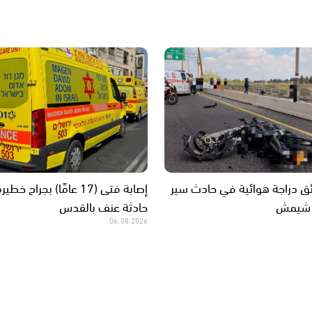
 دراجة هوائية في حادث سير
إصابة فتى (17 عامًا) بجراح خ
 شيمش
حادثة عنف بالقدس
06.08.2026