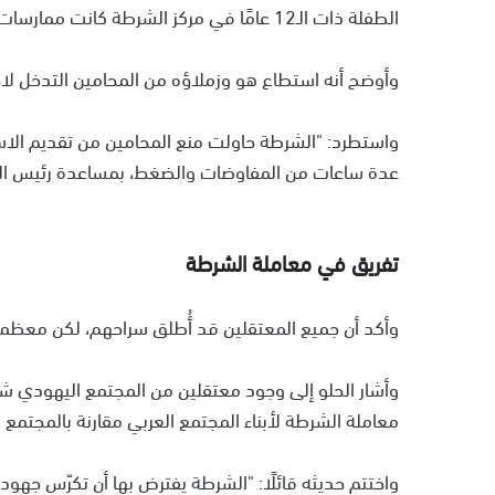
الطفلة ذات الـ12 عامًا في مركز الشرطة كانت ممارسات "لا يمكن السكوت عنها"، -على حد تعبيره-.
وأوضح أنه استطاع هو وزملاؤه من المحامين التدخل لاح
واستطرد: "الشرطة حاولت منع المحامين من تقديم الاست
عدة ساعات من المفاوضات والضغط، بمساعدة رئيس البل
تفريق في معاملة الشرطة
وأكد أن جميع المعتقلين قد أُطلق سراحهم، لكن مع
وأشار الحلو إلى وجود معتقلين من المجتمع اليهودي شارك
معاملة الشرطة لأبناء المجتمع العربي مقارنة بالمجتمع 
واختتم حديثه قائلًا: "الشرطة يفترض بها أن تكرّس جهوده