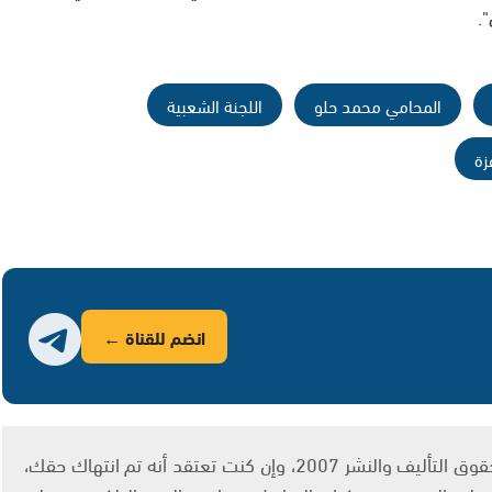
.
المحامي محمد حلو
اللجنة الشعبية
زة
انضم للقناة ←
يتم الاستخدام المواد وفقًا للمادة 27 أ من قانون حقوق التأليف والنشر 2007، وإن كنت تعتقد أنه تم انتهاك حقك،