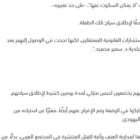
قًا لإطلاق سراح تلك الطفلة.
شارات القانونية للمعتقلين، لكنها نجحت في الوصول إليهم بعد
دية د. سمير محميد.".
ظمهم يخضعون لحبس منزلي لمدة يومين كشرط لإطلاق سراحهم.
وا في الوقفة وتم الإفراج عنهم أيضًا، معبّرًا عن استياءه من
اليهودي.
ا لمحاربة العنف وآفة القتل المنتشرة في المجتمع العربي، بدلًا من