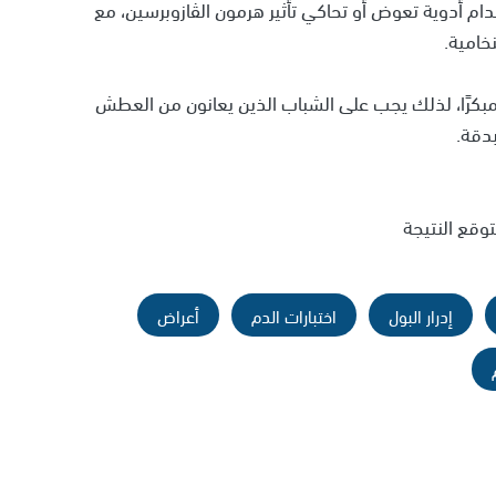
ام أدوية تعوض أو تحاكي تأثير هرمون الڤازوبرسين، مع
خامية.
 مبكرًا، لذلك يجب على الشباب الذين يعانون من العطش
دقة.
وقع النتيجة
إدرار البول
اختبارات الدم
أعراض