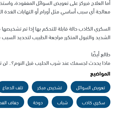
أما العلاج فيركز على تعويض السوائل المفقودة، واستخد
معالجة أي سبب أساسي مثل أورام أو التهابات الغدة الن
السكري الكاذب حالة قابلة للتحكم بها إذا تم تشخيصها
الشديد والتبول المتكرر مراجعة الطبيب لتحديد السبب ب
طالع أيضًا
ماذا يحدث لجسمك عند شرب الحليب قبل النوم؟.. لن تت
المواضيع
تعويض السوائل
تشخيص مبكر
تلف الدماغ
سكري كاذب
شباب
دوخة
جفاف الفم