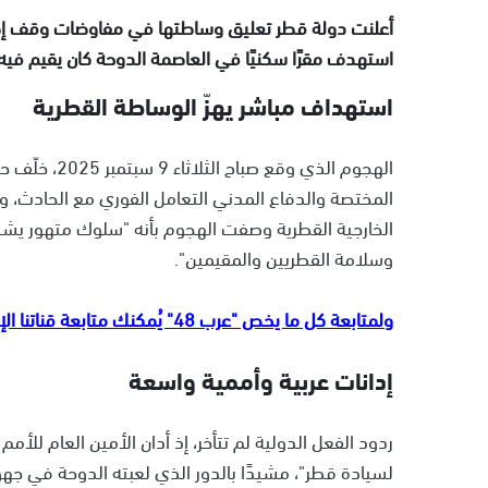
أعلنت دولة قطر تعليق وساطتها في مفاوضات وقف إط
استهدف مقرًا سكنيًا في العاصمة الدوحة كان يقيم في
استهداف مباشر يهزّ الوساطة القطرية
الهجوم الذي 
المختصة والدفاع المدني التعامل الفوري مع الحادث، و
الخارجية القطرية وصفت الهجوم بأنه "سلوك متهور يشكل ان
وسلامة القطريين والمقيمين".
ولمتابعة كل ما يخص "عرب 48" يُمكنك متابعة قناتنا الإخبارية على تلجرام
إدانات عربية وأممية واسعة
ردود الفعل الدولية لم تتأخر، إذ أدان الأمين العام للأ
لسيادة قطر"، مشيدًا بالدور الذي لعبته الدوحة في جه