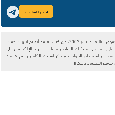
انضم للقناة ←
يتم الاستخدام المواد وفقًا للمادة 27 أ من قانون حقوق التأليف والنشر 2007، وإن كنت تعتقد أنه تم انتهاك حقك،
لى الموقع، فيمكنك التواصل معنا عبر البريد الإلكتروني على
info@ashams.c والطلب بالتوقف عن استخدام المواد، مع ذكر اسمك الكامل ورقم هاتفك
ى موقع الشمس. وشكرًا!