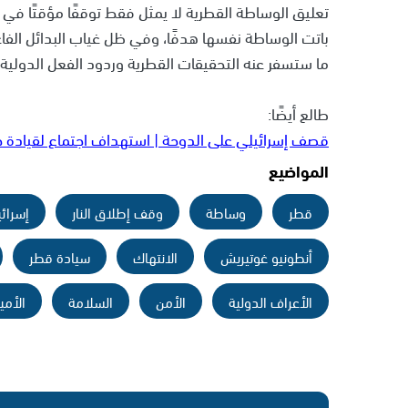
تعليق الوساطة القطرية لا يمثل فقط توقفًا مؤقتًا ف
باتت الوساطة نفسها هدفًا، وفي ظل غياب البدائل الفاعل
ما ستسفر عنه التحقيقات القطرية وردود الفعل الدولية 
طالع أيضًا:
قصف إسرائيلي على الدوحة | استهداف اجتماع لقيادة 
المواضيع
قطر
وساطة
وقف إطلاق النار
إسرائ
أنطونيو غوتيريش
الانتهاك
سيادة قطر
الأعراف الدولية
الأمن
السلامة
الأمي