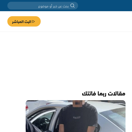
البث المباشر
مقالات ربما فاتتك