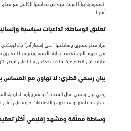
السعودية بيانًا أعربت فيه عن تضامنها الكامل مع قطر،
أمنها.
تعليق الوساطة: تداعيات سياسية وإنساني
قرار قطر بتعليق وساطتها "حتى إشعار آخر" جاء ليعكس 
في جهود التهدئة منذ بداية الأزمة، ويثير هذا التعلي
متزايد في قطاع غزة، ما قد ينعكس سلبًا على فرص التوص
بيان رسمي قطري: لا تهاون مع المساس با
وفي بيان رسمي، قال المتحدث باسم وزارة الخارجية القط
يستهدف أمنها وسيادتها، والتحقيقات جارية على أعلى م
وساطة معلّقة ومشهد إقليمي أكثر تعقيدً