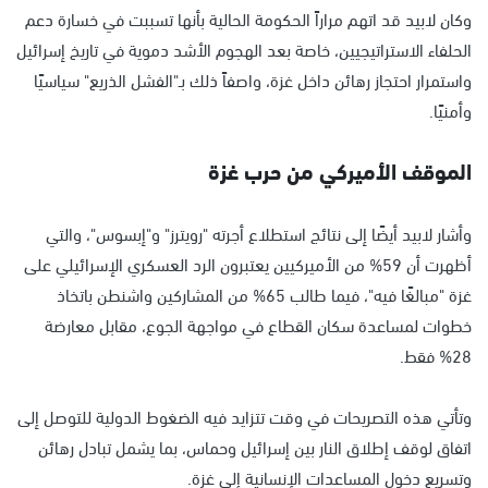
وكان لابيد قد اتهم مراراً الحكومة الحالية بأنها تسببت في خسارة دعم
الحلفاء الاستراتيجيين، خاصة بعد الهجوم الأشد دموية في تاريخ إسرائيل
واستمرار احتجاز رهائن داخل غزة، واصفاً ذلك بـ"الفشل الذريع" سياسيًا
وأمنيًا.
الموقف الأميركي من حرب غزة
وأشار لابيد أيضًا إلى نتائج استطلاع أجرته "رويترز" و"إبسوس"، والتي
أظهرت أن 59% من الأميركيين يعتبرون الرد العسكري الإسرائيلي على
غزة "مبالغًا فيه"، فيما طالب 65% من المشاركين واشنطن باتخاذ
خطوات لمساعدة سكان القطاع في مواجهة الجوع، مقابل معارضة
28% فقط.
وتأتي هذه التصريحات في وقت تتزايد فيه الضغوط الدولية للتوصل إلى
اتفاق لوقف إطلاق النار بين إسرائيل وحماس، بما يشمل تبادل رهائن
وتسريع دخول المساعدات الإنسانية إلى غزة.