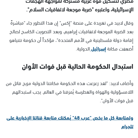
مصري لتشكيل قوة عربية مشتركة لمواجهة الهجمات
الإسرائيلية، واعتبره "ضربة موجعة لاتفاقيات السلام".
وقال لابيد في تغريدة على منصة "إكس" إن هذا التطور جاء "مباشرةً
بعد الضربة الموجعة لاتفاقيات إبراهيم، وبعد التصويت الكاسح لصالح
إقامة دولة فلسطينية في الأمم المتحدة"، مؤكداً أن حكومة نتنياهو
أضعفت مكانة
إسرائيل
الدولية.
استبدال الحكومة الحالية قبل فوات الأوان
وأضاف لابيد: "لقد زعزعت هذه الحكومة مكانتنا الدولية مزيج قاتل من
اللامسؤولية والهواة والغطرسة يُمزقنا في العالم. يجب استبدالهم
قبل فوات الأوان".
ولمتابعة كل ما يخص "عرب 48" يُمكنك متابعة قناتنا الإخبارية على
تلجرام