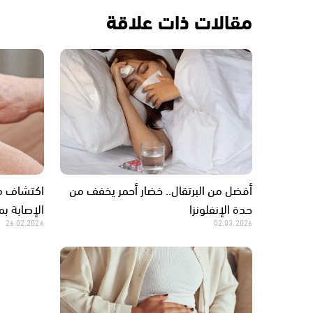
مقالات ذات علاقة
أفضل من البرتقال.. خضار أحمر يخفف من
اكتشاف م
حدة الإنفلونزا
الإصابة بم
26.02.2026
02.03.2026