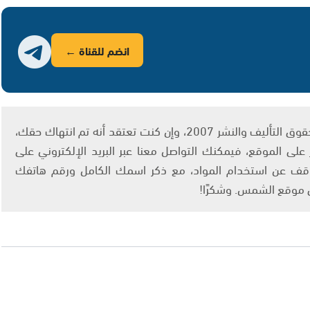
انضم للقناة ←
يتم الاستخدام المواد وفقًا للمادة 27 أ من قانون حقوق التأليف والنشر 2007، وإن كنت تعتقد أنه تم انتهاك حقك،
لى الموقع، فيمكنك التواصل معنا عبر البريد الإلكتروني على
info@ashams.c والطلب بالتوقف عن استخدام المواد، مع ذكر اسمك الكامل ورقم هاتفك
ى موقع الشمس. وشكرًا!