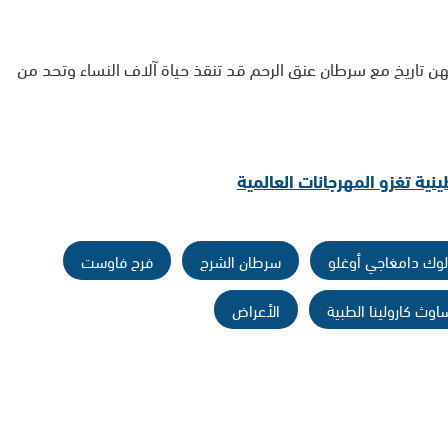
ديهن تاريخ مع سرطان عنق الرحم قد تنقذ حياة آلاف النساء وتحد من
ة تغزو المهرجانات العالمية
الوك دامغاجي أوغلو
سرطان الشرج
فرح فاوست
وث كارولينا الطبية
الأعراض