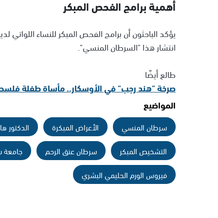
أهمية برامج الفحص المبكر
يؤكد الباحثون أن برامج الفحص المبكر للنساء اللواتي ل
انتشار هذا "السرطان المنسي".
طالع أيضًا
صرخة "هند رجب" في الأوسكار.. مأساة طفلة فلسطيني
المواضيع
سرطان المنسي
الأعراض المبكرة
الدكتور ه
التشخيص المبكر
سرطان عنق الرحم
جامعة سا
فيروس الورم الحليمي البشري