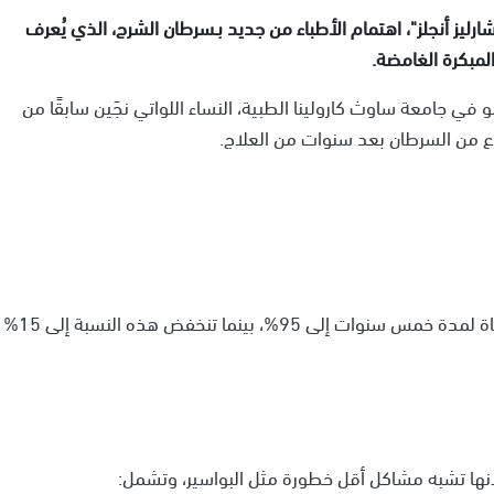
يز أنجلز"، اهتمام الأطباء من جديد بـسرطان الشرج، الذي يُعرف
لمبكرة الغامضة.
في جامعة ساوث كارولينا الطبية، النساء اللواتي نجَين سابقًا من
ع من السرطان بعد سنوات من العلاج.
ويشير الخبراء إلى أن التشخيص المبكر يزيد من فرص النجاة لمدة خمس سنوات إلى 95%، بينما تنخفض هذه النسبة إلى 15%
ل لأنها تشبه مشاكل أقل خطورة مثل البواسير، وتشمل: