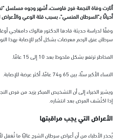
أثارت وفاة النجمة فرح فاوست، أشهر وجوه مسلسل "تشارل
أحيانًا بـ"السرطان المنسي"، بسبب قلة الوعي والأعراض ا
وفقًا لدراسة حديثة قادها الدكتور هالوك دامغاجي أوغلو 
سرطان عنق الرحم معرضات بشكل أكبر للإصابة بهذا النو
المخاطر ترتفع بشكل ملحوظ بعد 10 إلى 15 عامًا.
النساء الأكبر سنًا، بين 65 و74 عامًا، أكثر عرضة للإصابة.
إذا اكتُشف المرض بعد انتشاره.
الأعراض التي يجب مراقبتها
يُحذر الأطباء من أن أعراض سرطان الشرج غالبًا ما تُغف