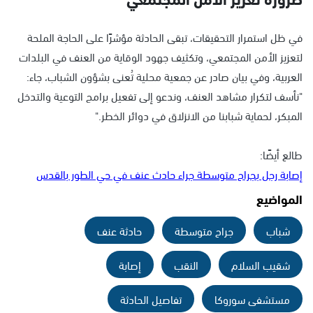
في ظل استمرار التحقيقات، تبقى الحادثة مؤشرًا على الحاجة الملحة
لتعزيز الأمن المجتمعي، وتكثيف جهود الوقاية من العنف في البلدات
العربية، وفي بيان صادر عن جمعية محلية تُعنى بشؤون الشباب، جاء:
"نأسف لتكرار مشاهد العنف، وندعو إلى تفعيل برامج التوعية والتدخل
المبكر، لحماية شبابنا من الانزلاق في دوائر الخطر."
طالع أيضًا:
إصابة رجل بجراح متوسطة جراء حادث عنف في حي الطور بالقدس
المواضيع
شباب
جراح متوسطة
حادثة عنف
شقيب السلام
النقب
إصابة
مستشفى سوروكا
تفاصيل الحادثة