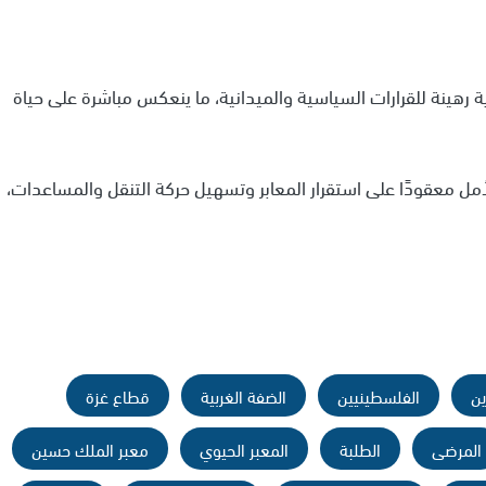
ة رهينة للقرارات السياسية والميدانية، ما ينعكس مباشرة على حياة
لأمل معقودًا على استقرار المعابر وتسهيل حركة التنقل والمساعدات،
ين
الفلسطينيين
الضفة الغربية
قطاع غزة
المرضى
الطلبة
المعبر الحيوي
معبر الملك حسين