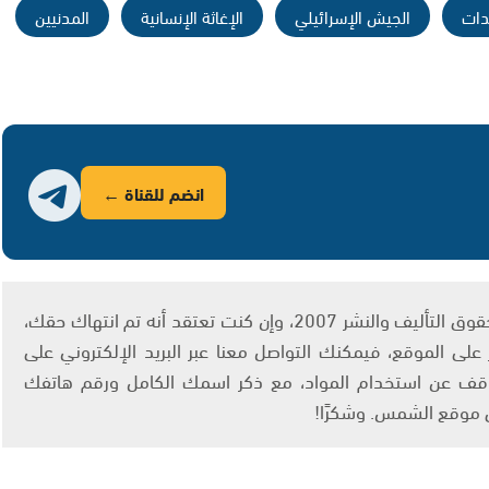
دات
الجيش الإسرائيلي
الإغاثة الإنسانية
المدنيين
انضم للقناة ←
يتم الاستخدام المواد وفقًا للمادة 27 أ من قانون حقوق التأليف والنشر 2007، وإن كنت تعتقد أنه تم انتهاك حقك،
لى الموقع، فيمكنك التواصل معنا عبر البريد الإلكتروني على
info@ashams.c والطلب بالتوقف عن استخدام المواد، مع ذكر اسمك الكامل ورقم هاتفك
ى موقع الشمس. وشكرًا!