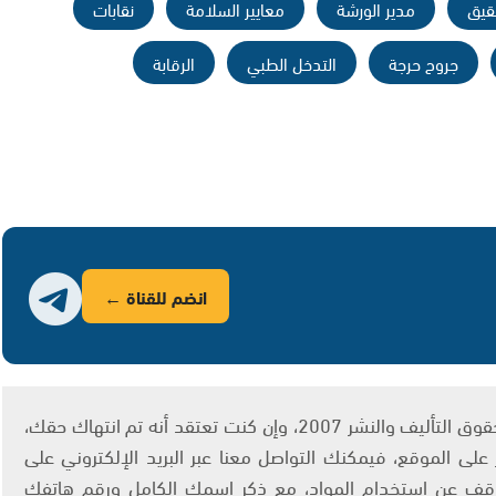
قيق
مدير الورشة
معايير السلامة
نقابات
جروح حرجة
التدخل الطبي
الرقابة
انضم للقناة ←
يتم الاستخدام المواد وفقًا للمادة 27 أ من قانون حقوق التأليف والنشر 2007، وإن كنت تعتقد أنه تم انتهاك حقك،
لى الموقع، فيمكنك التواصل معنا عبر البريد الإلكتروني على
info@ashams.c والطلب بالتوقف عن استخدام المواد، مع ذكر اسمك الكامل ورقم هاتفك