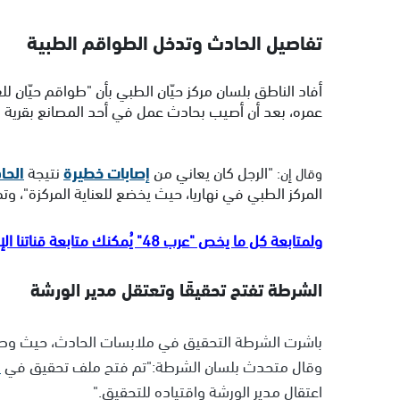
تفاصيل الحادث وتدخل الطواقم الطبية
أفاد الناطق بلسان مركز حيّان الطبي بأن "طواقم حيّان
عمره، بعد أن أصيب بحادث عمل في أحد المصانع بقرية دي
"الرجل كان يعاني من
إصابات خطيرة
نتيجة
الحا
وقال إن:
المركز الطبي في نهاريا، حيث يخضع للعناية المركزة"، وتم
ولمتابعة كل ما يخص "عرب 48" يُمكنك متابعة قناتنا الإخبارية على تلجرام
الشرطة تفتح تحقيقًا وتعتقل مدير الورشة
باشرت الشرطة التحقيق في ملابسات الحادث، حيث وصلت
وقال متحدث بلسان الشرطة:
"تم فتح ملف تحقيق في
ا
اعتقال مدير الورشة واقتياده للتحقيق."