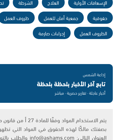
الإسعافات الأولية
العلاج
الشرطة
تح
حقوقية
جمعية أمان للعمل
ظروف العمل
الظروف العمل
إجراءات صارمة
إذاعة الشمس
تابع آخر الأخبار بلحظة بلحظة
أخبار عاجلة · تقارير حصرية · مباشر
بصفتك مالكًا لهذه الحقوق في المواد التي تظهر ع
العنوان التالي: om