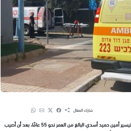
شارك المقال
أعلنت الطواقم الطبية مساء اليوم الخميس، عن مصرع تيسير أمين حميد أسدي البالغ من العمر نحو 55 عامًا، بعد أن أصيب