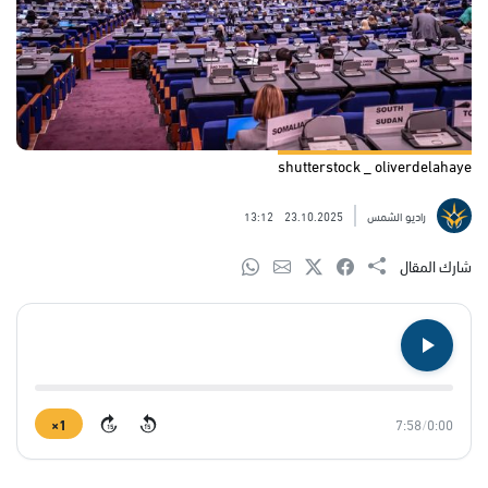
shutterstock _ oliverdelahaye
راديو الشمس
23.10.2025
13:12
شارك المقال
1×
7:58
/
0:00
15
15