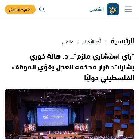
البث المباشر
الرئيسية
آخر الأخبار
عالمي
"رأي استشاري ملزم".. د. هالة خوري
بشارات: قرار محكمة العدل يقوّي الموقف
الفلسطيني دوليًا