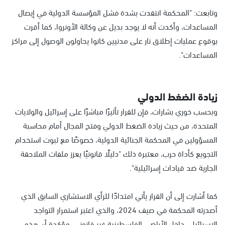
وتابعت: "المحكمة انتقدت بشدة فشل المؤسسة الدولية في إيصال
المساعدات، وأكدت أنه لا يوجد بديل عن وكالة الأونروا، كما أقرت
بوقوع عمليات إطلاق نار على مدنيين كانوا يحاولون الوصول إلى مراكز
المساعدات".
زيادة الضغط الدولي
وبحسب خوري بشارات، فإن للقرار تأثيرًا مباشرًا على إسرائيل والولايات
المتحدة، من حيث زيادة الضغط الدولي وفتح المجال أمام محاسبة
المسؤولين في المحكمة الجنائية الدولية، خصوصًا مع ثبوت استخدام
التجويع كأداة حرب، معتبرة ذلك "دليلًا قانونيًا يعزز ملفات الملاحقة
الجارية ضد قيادات إسرائيلية".
كما أشارت إلى أن القرار يأتي امتدادًا للرأي الاستشاري السابق الذي
أصدرته المحكمة في صيف 2024، والذي اعتبر استمرار التواجد
الإسرائيلي داخل الأراضي الفلسطينية غير قانوني، مؤكدة أن هذه