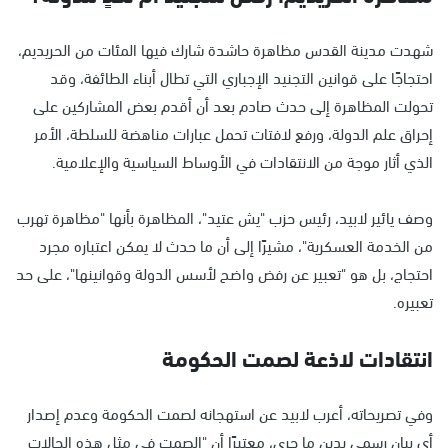
شهدت مدينة القدس مظاهرة حاشدة شارك فيها المئات من الحريديم،
احتجاجًا على قوانين التجنيد الإجباري التي تطال أبناء الطائفة، وقد
تحولت المظاهرة إلى حدث صادم بعد أن أقدم بعض المشاركين على
إحراق علم الدولة، ورفع لافتات تحمل عبارات مناهضة للسلطة، الأمر
الذي أثار موجة من الانتقادات في الأوساط السياسية والإعلامية.
وصف يائير لابيد، رئيس حزب "يش عتيد"، المظاهرة بأنها "مظاهرة تهرب
من الخدمة العسكرية"، مشيرًا إلى أن ما حدث لا يمكن اعتباره مجرد
احتجاج، بل هو "تعبير عن رفض واضح لأسس الدولة وقوانينها"، على حد
تعبيره.
انتقادات لاذعة لصمت الحكومة
وفي تصريحاته، أعرب لابيد عن استهجانه لصمت الحكومة وعدم إصدار
أي بيان رسمي يدين ما جرى، معتبرًا أن "الصمت في مثل هذه الحالات