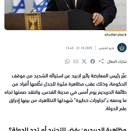
shutterstock
راديو الشمس
31.10.2025
13:45
شارك المقال
عبّر رئيس المعارضة يائير لابيد عن استيائه الشديد من موقف
الحكومة، وذلك عقب مظاهرة مثيرة للجدل نظّمها أفراد من
طائفة الحريديم يوم أمس في مدينة القدس، وانتقد صمتها تجاه
ما وصفه بـ"تجاوزات خطيرة" شهدتها التظاهرة، من بينها إحراق
علم الدولة.
مظاهرة الحريديم: رفض للتجنيد أم تحدٍ للدولة؟