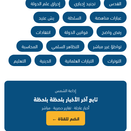
القدس
تجنيد إجباري
إحراق علم الدولة
عبارات مناهضة
السلطة
يش عتيد
رفض واضح
قوانين الدولة
انتقادات
تواطؤ غير مباشر
التظاهر السلمي
المحاسبة
التوترات
التيارات العلمانية
الدينية
التعليم
إذاعة الشمس
تابع آخر الأخبار بلحظة بلحظة
أخبار عاجلة · تقارير حصرية · مباشر
انضم للقناة ←