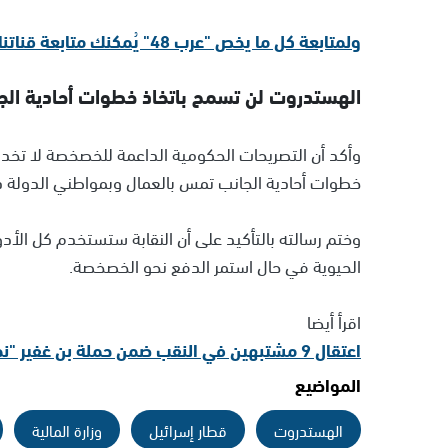
ولمتابعة كل ما يخص "عرب 48" يُمكنك متابعة قناتنا الإخبارية على تلجرام
الهستدروت لن تسمح باتخاذ خطوات أحادية الج
وأكد أن التصريحات الحكومية الداعمة للخصخصة لا تخدم
خطوات أحادية الجانب تمس بالعمال وبمواطني الدولة 
وختم رسالته بالتأكيد على أن النقابة ستستخدم كل الأدوا
الحيوية في حال استمر الدفع نحو الخصخصة.
اقرأ أيضا
اعتقال 9 مشتبهين في النقب ضمن حملة بن غفير "نظام جديد"
المواضيع
الهستدروت
قطار إسرائيل
وزارة المالية