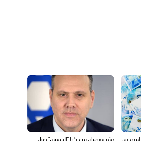
للمصدرين
مئير تورجمان يتحدث لـ"الشمس" حول