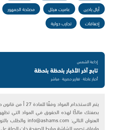
أيال يادين
عاميت هيلل
مصلحة الجمهور
إخفاقات
تجارب دولية
إذاعة الشمس
تابع آخر الأخبار بلحظة بلحظة
أخبار عاجلة · تقارير حصرية · مباشر
بصفتك مالكًا لهذه الحقوق في المواد التي تظهر ع
العنوان التالي: om
وإرفاق تصوير للشاشة ورابط للصفحة ذات الصلة عل