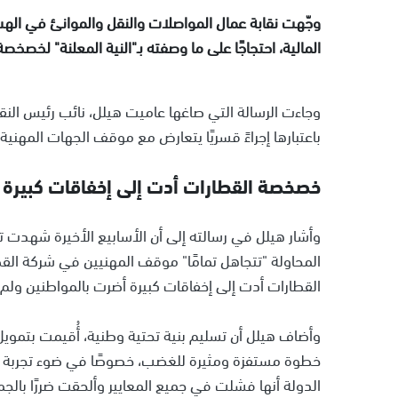
وجّهت نقابة عمال المواصلات والنقل والموانئ في الهست
المالية، احتجاجًا على ما وصفته بـ"النية المعلنة" لخصخص
وجاءت الرسالة التي صاغها عاميت هيلل، نائب رئيس الن
باعتبارها إجراءً قسريًا يتعارض مع موقف الجهات المهني
خصخصة القطارات أدت إلى إخفاقات كبيرة 
وأشار هيلل في رسالته إلى أن الأسابيع الأخيرة شهدت 
المحاولة "تتجاهل تمامًا" موقف المهنيين في شركة الق
القطارات أدت إلى إخفاقات كبيرة أضرت بالمواطنين ول
وأضاف هيلل أن تسليم بنية تحتية وطنية، أُقيمت بتمويل
خطوة مستفزة ومثيرة للغضب، خصوصًا في ضوء تجربة ا
الدولة أنها فشلت في جميع المعايير وألحقت ضررًا بالجم