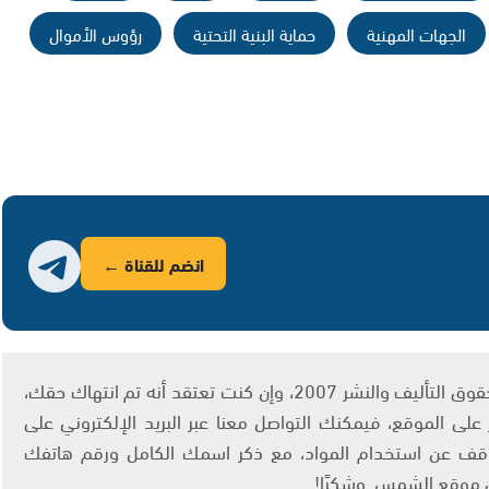
الجهات المهنية
حماية البنية التحتية
رؤوس الأموال
انضم للقناة ←
يتم الاستخدام المواد وفقًا للمادة 27 أ من قانون حقوق التأليف والنشر 2007، وإن كنت تعتقد أنه تم انتهاك حقك،
لى الموقع، فيمكنك التواصل معنا عبر البريد الإلكتروني على
info@ashams.c والطلب بالتوقف عن استخدام المواد، مع ذكر اسمك الكامل ورقم هاتفك
ى موقع الشمس. وشكرًا!