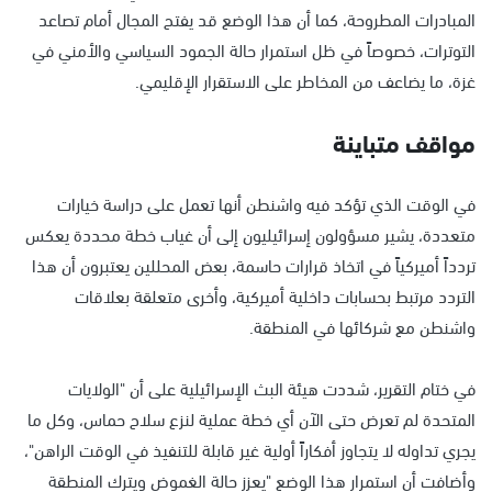
المبادرات المطروحة، كما أن هذا الوضع قد يفتح المجال أمام تصاعد
التوترات، خصوصاً في ظل استمرار حالة الجمود السياسي والأمني في
غزة، ما يضاعف من المخاطر على الاستقرار الإقليمي.
مواقف متباينة
في الوقت الذي تؤكد فيه واشنطن أنها تعمل على دراسة خيارات
متعددة، يشير مسؤولون إسرائيليون إلى أن غياب خطة محددة يعكس
تردداً أميركياً في اتخاذ قرارات حاسمة، بعض المحللين يعتبرون أن هذا
التردد مرتبط بحسابات داخلية أميركية، وأخرى متعلقة بعلاقات
واشنطن مع شركائها في المنطقة.
في ختام التقرير، شددت هيئة البث الإسرائيلية على أن "الولايات
المتحدة لم تعرض حتى الآن أي خطة عملية لنزع سلاح حماس، وكل ما
يجري تداوله لا يتجاوز أفكاراً أولية غير قابلة للتنفيذ في الوقت الراهن"،
وأضافت أن استمرار هذا الوضع "يعزز حالة الغموض ويترك المنطقة