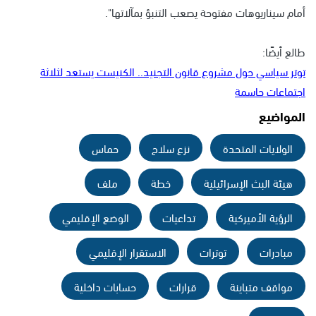
أمام سيناريوهات مفتوحة يصعب التنبؤ بمآلاتها".
طالع أيضًا:
توتر سياسي حول مشروع قانون التجنيد.. الكنيست يستعد لثلاثة
اجتماعات حاسمة
المواضيع
الولايات المتحدة
نزع سلاح
حماس
هيئة البث الإسرائيلية
خطة
ملف
الرؤية الأميركية
تداعيات
الوضع الإقليمي
مبادرات
توترات
الاستقرار الإقليمي
مواقف متباينة
قرارات
حسابات داخلية