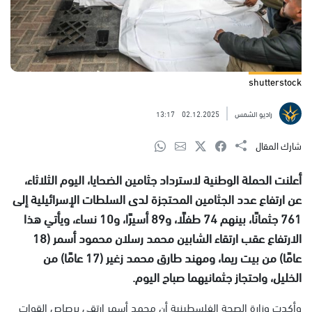
shutterstock
راديو الشمس
02.12.2025
13:17
شارك المقال
أعلنت الحملة الوطنية لاسترداد جثامين الضحايا، اليوم الثلاثاء،
عن ارتفاع عدد الجثامين المحتجزة لدى السلطات الإسرائيلية إلى
761 جثمانًا، بينهم 74 طفلًا، و89 أسيرًا، و10 نساء، ويأتي هذا
الارتفاع عقب ارتقاء الشابين محمد رسلان محمود أسمر (18
عامًا) من بيت ريما، ومهند طارق محمد زغير (17 عامًا) من
الخليل، واحتجاز جثمانيهما صباح اليوم.
وأكدت وزارة الصحة الفلسطينية أن محمد أسمر ارتقى برصاص القوات