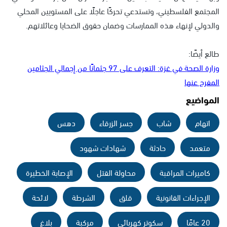
المجتمع الفلسطيني، وتستدعي تحركًا عاجلًا على المستويين المحلي
والدولي لإنهاء هذه الممارسات وضمان حقوق الضحايا وعائلاتهم.
طالع أيضًا:
وزارة الصحة في غزة: التعرف على 97 جثمانًا من إجمالي الجثامين
المفرج عنها
المواضيع
اتهام
شاب
جسر الزرقاء
دهس
متعمد
حادثة
شهادات شهود
كاميرات المراقبة
محاولة القتل
الإصابة الخطيرة
الإجراءات القانونية
قلق
الشرطة
لائحة
20 عامًا
سكوتر كهربائي
مركبة
بلاغ