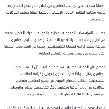
الحملة شددت على أن إبقاء الجثامين في الثلاجات ومقابر الأرقام يعد
جريمة مخالفة للقانون الدولي الإنساني، ويشكل عقابًا جماعيًا للعائلات
الفلسطينية.
وطالبت المؤسسات الحقوقية المحلية والدولية بالتحرك العاجل للضغط
من أجل إنهاء هذه السياسة غير الأخلاقية، وضمان تسليم الجثامين
بطريقة تحفظ كرامة الضحايا الفلسطينيين، بعيدًا عن الممارسات المهينة
التي رُصدت في بعض عمليات التسليم السابقة.
ووضح بيان الحملة الوطنية لاسترداد الجثامين: "إن استمرار احتجاز
الجثامين يمثل انتهاكًا صارخًا للقانون الدولي وكرامة العائلات
الفلسطينية. نطالب بالإفراج الفوري عن جميع الجثامين وتمكين
العائلات من وداع أبنائها ودفنهم وفقًا لتقاليدهم الدينية والوطنية،
مع تفعيل بنك الـDNA لضمان التعرف على هوية كل جثمان."
وبهذا، يتضح أن قضية الجثامين المحتجزة لا تزال تمثل جرحًا مفتوحًا في