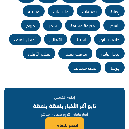
إصابة
تحقيقات
ملابسات
مشتبه
القبض
معرفة مسبقة
شجار
جروح
خلاف سابق
استياء
الأهالي
أعمال العنف
تدخل عاجل
موقف رسمي
سلام الأهلي
جريمة
عنف متصاعد
إذاعة الشمس
تابع آخر الأخبار بلحظة بلحظة
أخبار عاجلة · تقارير حصرية · مباشر
انضم للقناة ←