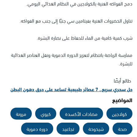
دمج الفواكه الغنية بالكولاجين في النظام الغذائي اليومي.
تناول الخضروات الغنية بفيتامين سي جنبًا إلى جنب مع الفواكه.
شرب كمية كافية من الماء للحفاظ على نضارة البشرة.
ممارسة الرياضة بانتظام لتعزيز الدورة الدموية ونقل العناصر الغذائية
للبشرة.
طالع أيضًا
حل سحري سريع.. 7 عصائر طبيعية تساعد على حرق دهون البطن
المواضيع
كولاجين
مضادات الأكسدة
كيوي
مرونة
صحة
شيخوخة
تجاعيد
دورة دموية