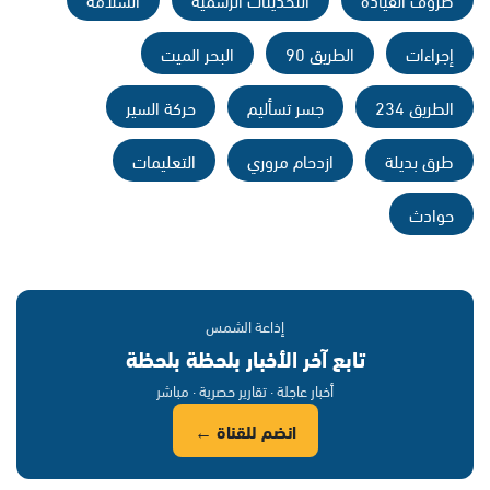
إجراءات
الطريق 90
البحر الميت
الطريق 234
جسر تسأليم
حركة السير
طرق بديلة
ازدحام مروري
التعليمات
حوادث
إذاعة الشمس
تابع آخر الأخبار بلحظة بلحظة
أخبار عاجلة · تقارير حصرية · مباشر
انضم للقناة ←