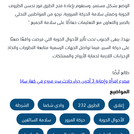
الوضع بشكل مستمر، وسنقوم بإعادة فتح الطرق فور تحسن الظروف
الجوية وضمان سلامة الحركة المرورية، نرجو من المواطنين التحلي
بالصبر والتعاون مع التعليمات حفاظًا على سلامة الجميع."
بهذا، يبقى الجنوب تحت تأثير الأحوال الجوية التي فرضت واقعًا صعبًا
على حركة السير، فيما تواصل الجهات الرسمية متابعة التطورات واتخاذ
الإجراءات اللازمة لحماية الأرواح والممتلكات.
طالع أيضًا:
مصرع امرأة وإصابة 3 آخرين جراء حادث سير مروع في كفار سابا
المواضيع
إغلاق
الطريق 232
وادي شكما
الشرطة
الأحوال الجوية
حركة المرور
سلامة السائقين
ظروف القيادة
التحديثات الرسمية
السلامة