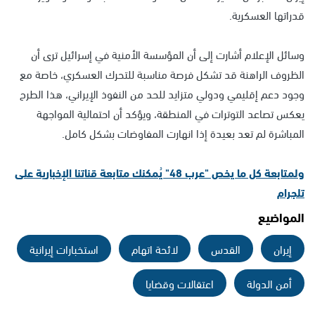
قدراتها العسكرية.
وسائل الإعلام أشارت إلى أن المؤسسة الأمنية في إسرائيل ترى أن
الظروف الراهنة قد تشكل فرصة مناسبة للتحرك العسكري، خاصة مع
وجود دعم إقليمي ودولي متزايد للحد من النفوذ الإيراني، هذا الطرح
يعكس تصاعد التوترات في المنطقة، ويؤكد أن احتمالية المواجهة
المباشرة لم تعد بعيدة إذا انهارت المفاوضات بشكل كامل.
ولمتابعة كل ما يخص "عرب 48" يُمكنك متابعة قناتنا الإخبارية على
تلجرام
المواضيع
إيران
القدس
لائحة اتهام
استخبارات إيرانية
أمن الدولة
اعتقالات وقضايا