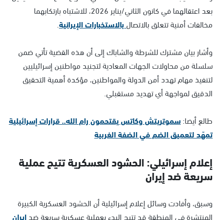
بعد اعتقالهما في كانون الثاني/يناير 2026، للاشتباه بارتكابهما
مخالفات أمنية تتعلق بالاتصال
بالاستخبارات الإيرانية
.
وأشار بيان مشترك للشرطة والشاباك إلى أن هذه القضية تأتي ضمن
سلسلة من محاولات الجهات المعادية لتجنيد مواطنين إسرائيليين
لتنفيذ مهام تهدد أمن الدولة والمواطنين، مؤكدة أهمية التحقيق
الدقيق لمواجهة أي تهديد مستقبلي.
طالع أيضا:
سموتريتش وكاتس يقتحمون رام الله.. قرارات إسرائيلية
تمهّد لتعميق الضم في الضفة الغربية
إعلام إسرائيلي: الحشود العسكرية تتيح عملية
سريعة ضد إيران
وسبق، وأفادت وسائل إعلام إسرائيلية أن الحشود العسكرية الكبيرة
المنتشرة في المنطقة قد تتيح البدء بعملية عسكرية سريعة ضد
إيران