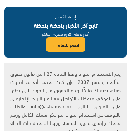
إذاعة الشمس
تابع آخر الأخبار بلحظة بلحظة
أخبار عاجلة · تقارير حصرية · مباشر
انضم للقناة ←
يتم الاستخدام المواد وفقًا للمادة 27 أ من قانون حقوق
التأليف والنشر 2007، وإن كنت تعتقد أنه تم انتهاك
حقك، بصفتك مالكًا لهذه الحقوق في المواد التي تظهر
على الموقع، فيمكنك التواصل معنا عبر البريد الإلكتروني
على العنوان التالي: info@ashams.com والطلب
بالتوقف عن استخدام المواد، مع ذكر اسمك الكامل ورقم
هاتفك وإرفاق تصوير للشاشة ورابط للصفحة ذات الصلة
على موقع الشمس. وشكرًا!