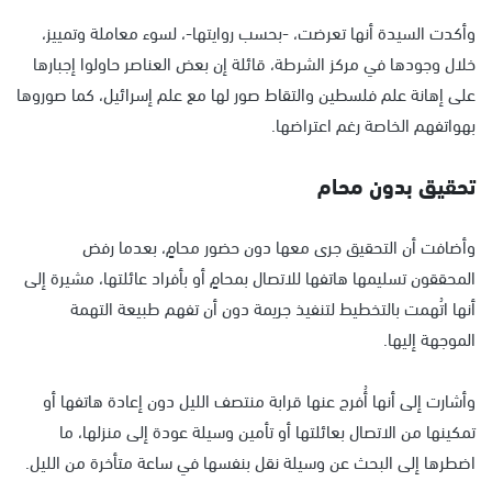
وأكدت السيدة أنها تعرضت، -بحسب روايتها-، لسوء معاملة وتمييز،
خلال وجودها في مركز الشرطة، قائلة إن بعض العناصر حاولوا إجبارها
على إهانة علم فلسطين والتقاط صور لها مع علم إسرائيل، كما صوروها
بهواتفهم الخاصة رغم اعتراضها.
تحقيق بدون محام
وأضافت أن التحقيق جرى معها دون حضور محامٍ، بعدما رفض
المحققون تسليمها هاتفها للاتصال بمحامٍ أو بأفراد عائلتها، مشيرة إلى
أنها اتُهمت بالتخطيط لتنفيذ جريمة دون أن تفهم طبيعة التهمة
الموجهة إليها.
وأشارت إلى أنها أُفرج عنها قرابة منتصف الليل دون إعادة هاتفها أو
تمكينها من الاتصال بعائلتها أو تأمين وسيلة عودة إلى منزلها، ما
اضطرها إلى البحث عن وسيلة نقل بنفسها في ساعة متأخرة من الليل.