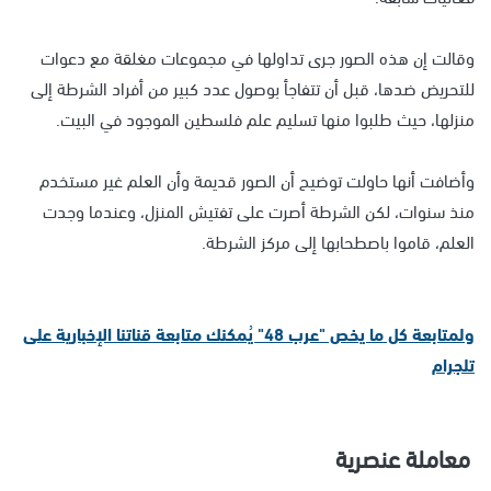
وقالت إن هذه الصور جرى تداولها في مجموعات مغلقة مع دعوات
للتحريض ضدها، قبل أن تتفاجأ بوصول عدد كبير من أفراد الشرطة إلى
منزلها، حيث طلبوا منها تسليم علم فلسطين الموجود في البيت.
وأضافت أنها حاولت توضيح أن الصور قديمة وأن العلم غير مستخدم
منذ سنوات، لكن الشرطة أصرت على تفتيش المنزل، وعندما وجدت
العلم، قاموا باصطحابها إلى مركز الشرطة.
ولمتابعة كل ما يخص "عرب 48" يُمكنك متابعة قناتنا الإخبارية على
تلجرام
معاملة عنصرية