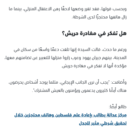
وبحسب قولها، فقد تقرر وضعها لاحقًا رهن الاعتقال المنزلي، بينما ما
زال هاتفها محتجزًا لدى الشرطة.
هل تفكر في مغادرة حريش؟
ورغم ما حدث، قالت السيدة إنها تلقت دعمًا واسعًا من سكان في
المدينة، بينهم جيران يهود وعرب زاروا منزلها للتعبير عن تضامنهم معها،
مؤكدة أنها لا تفكر في مغادرة حريش.
وأضافت: "يجب أن نرى الجانب الإيجابي، مثلما يوجد أشخاص يحرضون،
هناك أيضًا كثيرون يدعمون ويؤمنون بالعيش المشترك".
طالع أيضًا:
مركز عدالة يطالب بإعادة علم فلسطين وهاتف محتجزين خلال
تحقيق شرطي مثير للجدل