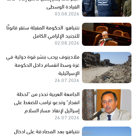
القيادة الوسطى
03.08.2026
نتنياهو: الحكومة المقبلة ستقر قانونًا
للتجنيد الإلزامي الكامل
02.08.2026
ملادينوف يرحب بنشر قوة دولية في
غزة وسط انقسام داخل الحكومة
الإسرائيلية
26.07.2026
الجامعة العربية تحذر من "لحظة
انفجار" وتدعو ترامب للضغط على
إسرائيل لإنقاذ مسار السلام
26.07.2026
نتنياهو بعد المصادقة على ادخال