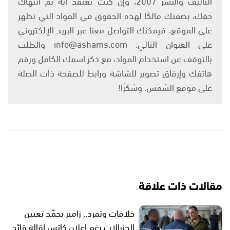
التأليف والنشر 2007، وإن كنت تعتقد أنه تم انتهاك
حقك، بصفتك مالكًا لهذه الحقوق في المواد التي تظهر
على الموقع، فيمكنك التواصل معنا عبر البريد الإلكتروني
على العنوان التالي: info@ashams.com والطلب
بالتوقف عن استخدام المواد، مع ذكر اسمك الكامل ورقم
هاتفك وإرفاق تصوير للشاشة ورابط للصفحة ذات الصلة
على موقع الشمس. وشكرًا!
مقالات ذات علاقة
خلافات وتمرد.. زامير يجمّد تعيين
الجنرالات رغم إعلان كاتس إقالة قائد