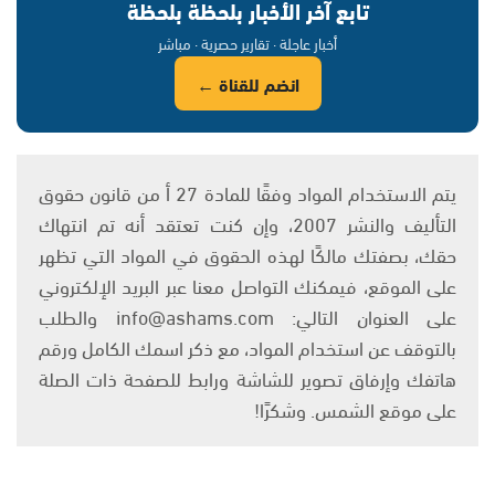
تابع آخر الأخبار بلحظة بلحظة
أخبار عاجلة · تقارير حصرية · مباشر
انضم للقناة ←
يتم الاستخدام المواد وفقًا للمادة 27 أ من قانون حقوق
التأليف والنشر 2007، وإن كنت تعتقد أنه تم انتهاك
حقك، بصفتك مالكًا لهذه الحقوق في المواد التي تظهر
على الموقع، فيمكنك التواصل معنا عبر البريد الإلكتروني
على العنوان التالي: info@ashams.com والطلب
بالتوقف عن استخدام المواد، مع ذكر اسمك الكامل ورقم
هاتفك وإرفاق تصوير للشاشة ورابط للصفحة ذات الصلة
على موقع الشمس. وشكرًا!