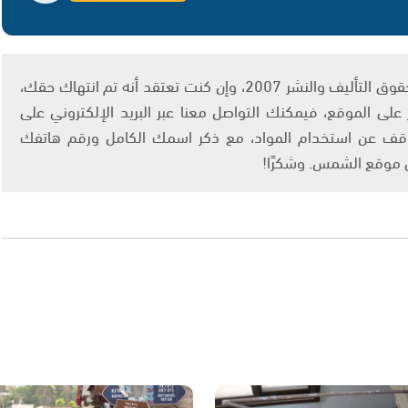
يتم الاستخدام المواد وفقًا للمادة 27 أ من قانون حقوق التأليف والنشر 2007، وإن كنت تعتقد أنه تم انتهاك حقك،
لى الموقع، فيمكنك التواصل معنا عبر البريد الإلكتروني على
info@ashams.c والطلب بالتوقف عن استخدام المواد، مع ذكر اسمك الكامل ورقم هاتفك
ى موقع الشمس. وشكرًا!