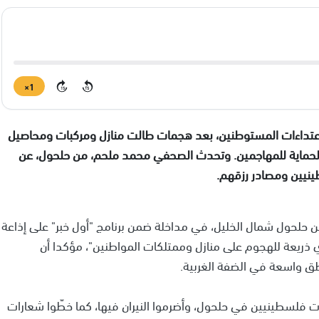
1×
15
15
تداءات المستوطنين، بعد هجمات طالت منازل ومركبات ومحاصيل
 الحماية للمهاجمين. وتحدث الصحفي محمد ملحم، من حلحول، عن
نيين ومصادر رزقهم.
 حلحول شمال الخليل، في مداخلة ضمن برنامج "أول خبر" على إذاعة
 ذريعة للهجوم على منازل وممتلكات المواطنين"، مؤكدا أن
طق واسعة في الضفة الغربية.
ت فلسطينيين في حلحول، وأضرموا النيران فيها، كما خطّوا شعارات