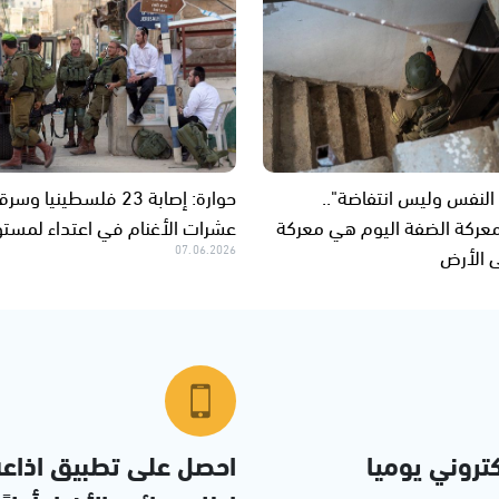
النفس وليس انتفاضة"..
حوارة: إصابة 23 فلسطينيا وسر
معركة الضفة اليوم هي معركة
عشرات الأغنام في اعتداء لمست
 الأرض
07.06.2026
تروني يوميا
احصل على تطبيق اذاع