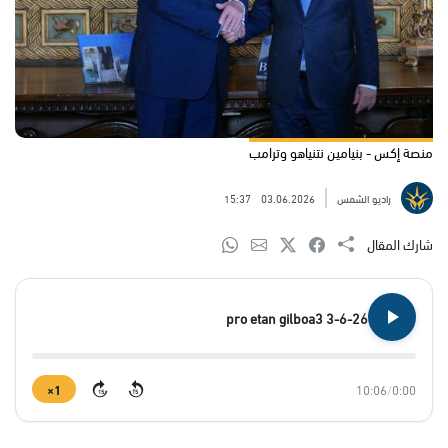
منصة إكس - بنيامين نتنياهو وترامب
راديو الشمس
03.06.2026
15:37
شارك المقال
pro etan gilboa3 3-6-26
1×
10:06
/
0:00
15
15