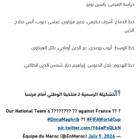
حراسة المرمى: ياسين بونو.
خط الدفاع: أشرف حكيمي، نصير مزراوي، عيسى ديوب، أنس صلاح
الدين.
خط الوسط: أيوب بوعدي، عز الدين أوناحي، نائل العيناوي.
خط الهجوم: بلال الخنوس، إبراهيم دياز، شمس الدين الطالبي.
? التشكيلة الرسمية لـ منتخبنا الوطني أمام فرنسا
? Our National Team’s ???????? ?? against France ??
#DimaMaghrib
??
#FIFAWorldCup
pic.twitter.com/Y66ePsQLkN
July 9, 2026
— Équipe du Maroc (@EnMaroc)