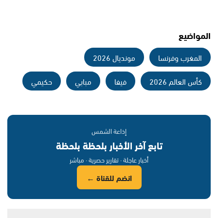
المواضيع
المغرب وفرنسا
مونديال 2026
كأس العالم 2026
فيفا
مبابي
حكيمي
إذاعة الشمس
تابع آخر الأخبار بلحظة بلحظة
أخبار عاجلة · تقارير حصرية · مباشر
انضم للقناة ←