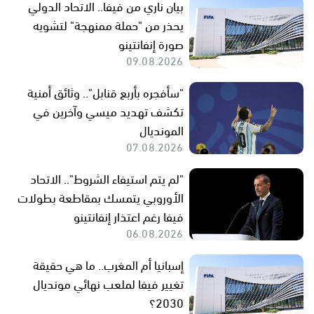
بيان ناري من فيفا.. الاتحاد الدولي
يحذر من "حملة ممنهجة" لتشويه
صورة إنفانتينو
09.08.2026
"سأفجره بأربع قنابل".. وثائق أمنية
تكشف تهديد ميسي وآخرين في
المونديال
07.08.2026
"لم يتم استيفاء الشروط".. الاتحاد
الأوروبي يتمسك بمقاطعة بطولات
فيفا رغم اعتذار إنفانتينو
06.08.2026
إسبانيا أم المغرب.. ما هي حقيقة
تغيير فيفا لملعب نهائي مونديال
2030؟