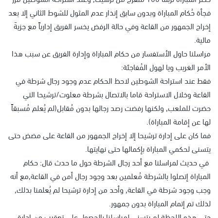
فجأة حُكام المباراة وبدون سابق إنذار عدم المثول للشوط الثاني إلا بعد
إخراج الجمهور من القاعة وفي حالة الرفض يخسر الفريق إدارياً مع جزيةَ
مالية.
مراسلنا حاول الأستفسار من حكام المباراة وإدارة الفريق عن سبب هذا
الأمر الغريب ويا لهول المُفاجئة:
فقط عند استراحة الشوطين لاحظ الحكام عدم وجود رجال شرطة في
القاعة وخلال الاستراحة قاما بالاتصال بشرطة معلوت/ترشيحا التي
حضرت للملعب, ولكنها رفضت رصد رجالها بدون مُقابل(لم يُعلم مُسبقاً
لها عن إقامة المباراة).
فما كان على إدارة ترشيحا إلا إخراج الجمهور من القاعة على مضض حتى
يتسنى لحكمي المباراة بإكمالها حتى نهايتها.
في حديث لمراسلنا مع أحد رجال الشرطة حول ما حدث قال: حكام
المباراة إتصلوا بالشرطة مُعلمين بعد وجود رجال أمن في القاعة,مع أنه
وجب وجود شرطة في القاعة, وأحد من إدارة ترشيحا لم يُعلمنا بذلك,
لذلك تم إتمام المباراة بدون جمهور.
حتى هذه اللحظة لم يتسنى لمراسلنا بالحصول على تعقيب من ادارة