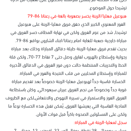
ترشيحا حول الموضوع.
هبوعيل معليا/الرينة يخسر بصعوبة بالغة في رعنانا 86-79
الفوز المعنوي الكبير الذي حقق فريق معليا-الرينة على هبوعيل
ترشيحا, شد من عزم الفريق ولكن في نهاية المطاف خسر الفريق في
مباراة خارجية صعبة للغاية امام رعنانا/ابناء الشارون بواقع 86-79.
بحيث تقدم فريق معليا-الرينة طيلة دقائق المباراة وذلك بعد مباراة
رجولية وإستطاع بالهروب لفارق وصل حتى 7 نقاط 77-70, ولكن قلة
الحظ والتدريبات المنتظمة حالت دون فوز الفريق في الدقائق الأخيرة
للمباراة وإستطاع المحليين من قلب النتيجة والفوز في المباراة.
الخسارة قاسية جداً لهبوعيل معليا-الرينة خصوصاً بعد تقديم مباراة
قوية جداً وخصوصاً من نجم الفريق عيران سيعودائي, وكان باستطاعة
الفريق الفوز والاستمرار في نسيرة النهوض والانتعاش,لكن مع الظروف
المادية القاسية التي يعيشها الفريق, يُمكن تقبل هذه الخسارة نوعاً ما
ولكن على المسئولين الصحوة باكراً قبل فوات الأوان.
سجل لمعليا-الرينة في المباراة:
عيران سيعودائي 28 نقطة, يوفال الون 22, افرونين 12, حمزاني 7,