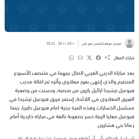
مراسل موقع الشمس زهير متى
28.11.2011
20:22
شارك المقال
بعد مباراة الدربي العربي الضال بينهما في منتصف الأسبوع
المنصرم والذي إنتهى بفوز معلاوي وأثره تم اقالة مدرب
هبوعيل ترشيحا ارائيل يارون من منصبه, وحسنت من وضعية
الفريق المعلاوي في اللائحة, إستمر فريق هبوعيل ترشيحا في
مسلسل الخسارات وهذه المرة بيتية امام هبوعيل طبريا, بينما
هبوعيل معليا الرينة خسر بصعوبة بالغة في مباراة خارجية أمام
رعنانا بني هشارون.
مُسلسل الهزائم يأبى أن يُقاطع فريق هبوعيل ترشيحا بكرة السلة