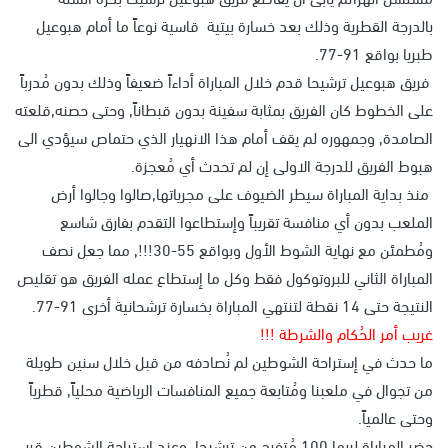
بالدرجة القطرية وذلك بعد خسارة بيتية قاسية نوعاً ما أمام هبوعيل
طبريا بواقع 91-77.
فريق هبوعيل ترشيحا قدم خلال المباراة أداءاً ضعيفاً وذلك بدون مُدرباً
على الخطوط كان الفريق بمثابة سفينة بدون قبطاناً, وحتى حصنه,قلعته
الصامدة, وجمهوره لم يقف أمام هذا الانهيار الذي حتماص سيؤدي الى
هبوط الفريق للدرجة الاولى إن لم تحدث أي مُعجزة.
منذ بداية المباراة سيطر الضيوف على مجرياتها,صالوا وجالوا أرض
الملعب بدون أي منافسة تقريباً وإستطاعوا التقدم بفارق شاسع
ومُطمئن مع نهاية الشوط الأول وبواقع 55-30!!!, مما جعل نصف
المباراة الثاني للبروتوكول فقط وكل ما إستطاع عمله الفريق هو تقليص
النتيجة حتى 14 نقطة لتنتهي المباراة بخسارة ترشحانية أخرى 91-77.
غريب أمر الحُكام والشرطة !!!
ما حدث في إستراحة الشوطين لم نُصادفه من قبل خلال سنين طويلة
من تجوال في ملعبنا ومُتابعة جميع المنافسات الرياضية محلياً, قطرياً
وحتى عالمياً.
حضر المباراة لربما 100 مُتفرج من ترشيحا, وعند استراحة الشوطين قرر