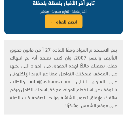
تابع آخر الأخبار بلحظة بلحظة
أخبار عاجلة · تقارير حصرية · مباشر
انضم للقناة ←
يتم الاستخدام المواد وفقًا للمادة 27 أ من قانون حقوق
التأليف والنشر 2007، وإن كنت تعتقد أنه تم انتهاك
حقك، بصفتك مالكًا لهذه الحقوق في المواد التي تظهر
على الموقع، فيمكنك التواصل معنا عبر البريد الإلكتروني
على العنوان التالي: info@ashams.com والطلب
بالتوقف عن استخدام المواد، مع ذكر اسمك الكامل ورقم
هاتفك وإرفاق تصوير للشاشة ورابط للصفحة ذات الصلة
على موقع الشمس. وشكرًا!