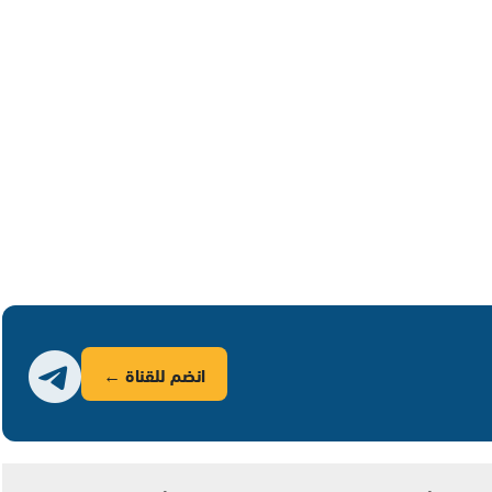
انضم للقناة ←