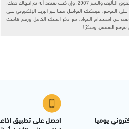
يتم الاستخدام المواد وفقًا للمادة 27 أ من قانون حقوق التأليف والنشر 2007، وإن كنت تعتقد أنه تم انتهاك حقك،
لى الموقع، فيمكنك التواصل معنا عبر البريد الإلكتروني على
info@ashams.c والطلب بالتوقف عن استخدام المواد، مع ذكر اسمك الكامل ورقم هاتفك
ى موقع الشمس. وشكرًا!
تروني يوميا
احصل على تطبيق اذاع