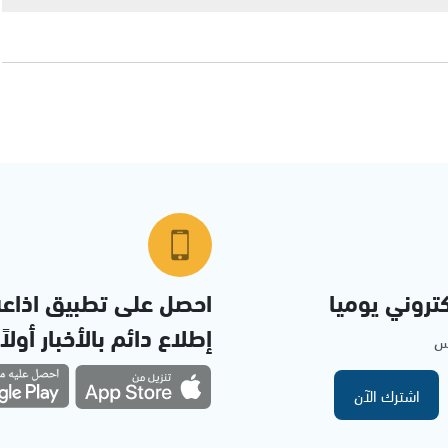
تروني يوميا
احصل على تطبيق اذاع
إطلاع دائم بالأخبار أولاً
مس
اشترك الآن