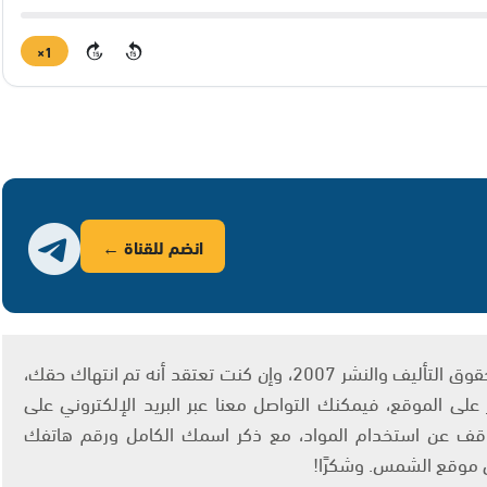
1×
15
15
انضم للقناة ←
يتم الاستخدام المواد وفقًا للمادة 27 أ من قانون حقوق التأليف والنشر 2007، وإن كنت تعتقد أنه تم انتهاك حقك،
لى الموقع، فيمكنك التواصل معنا عبر البريد الإلكتروني على
info@ashams.c والطلب بالتوقف عن استخدام المواد، مع ذكر اسمك الكامل ورقم هاتفك
ى موقع الشمس. وشكرًا!