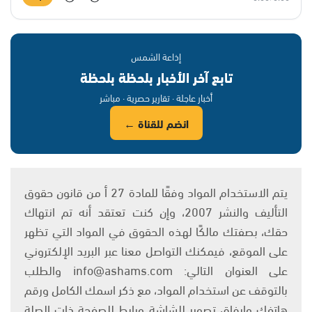
إذاعة الشمس
تابع آخر الأخبار بلحظة بلحظة
أخبار عاجلة · تقارير حصرية · مباشر
انضم للقناة ←
يتم الاستخدام المواد وفقًا للمادة 27 أ من قانون حقوق
التأليف والنشر 2007، وإن كنت تعتقد أنه تم انتهاك
حقك، بصفتك مالكًا لهذه الحقوق في المواد التي تظهر
على الموقع، فيمكنك التواصل معنا عبر البريد الإلكتروني
على العنوان التالي: info@ashams.com والطلب
بالتوقف عن استخدام المواد، مع ذكر اسمك الكامل ورقم
هاتفك وإرفاق تصوير للشاشة ورابط للصفحة ذات الصلة