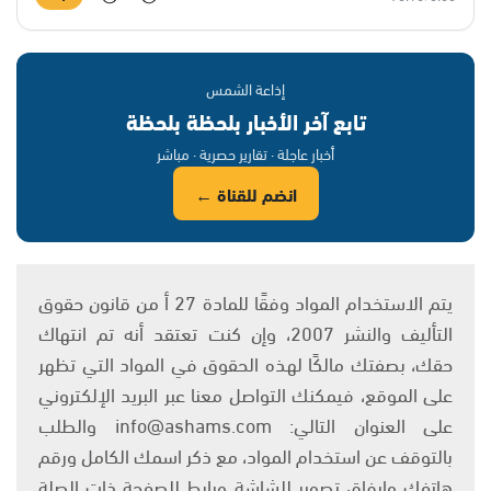
إذاعة الشمس
تابع آخر الأخبار بلحظة بلحظة
أخبار عاجلة · تقارير حصرية · مباشر
انضم للقناة ←
يتم الاستخدام المواد وفقًا للمادة 27 أ من قانون حقوق
التأليف والنشر 2007، وإن كنت تعتقد أنه تم انتهاك
حقك، بصفتك مالكًا لهذه الحقوق في المواد التي تظهر
على الموقع، فيمكنك التواصل معنا عبر البريد الإلكتروني
على العنوان التالي: info@ashams.com والطلب
بالتوقف عن استخدام المواد، مع ذكر اسمك الكامل ورقم
هاتفك وإرفاق تصوير للشاشة ورابط للصفحة ذات الصلة