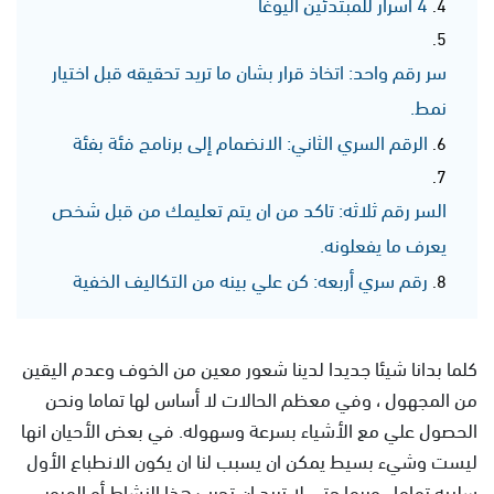
4 اسرار للمبتدئين اليوغا
سر رقم واحد: اتخاذ قرار بشان ما تريد تحقيقه قبل اختيار
نمط.
الرقم السري الثاني: الانضمام إلى برنامج فئة بفئة
السر رقم ثلاثه: تاكد من ان يتم تعليمك من قبل شخص
يعرف ما يفعلونه.
رقم سري أربعه: كن علي بينه من التكاليف الخفية
كلما بدانا شيئا جديدا لدينا شعور معين من الخوف وعدم اليقين
من المجهول ، وفي معظم الحالات لا أساس لها تماما ونحن
الحصول علي مع الأشياء بسرعة وسهوله. في بعض الأحيان انها
ليست وشيء بسيط يمكن ان يسبب لنا ان يكون الانطباع الأول
سلبيه تماما ، وربما حتى لا تريد ان تجرب هذا النشاط أو المرور