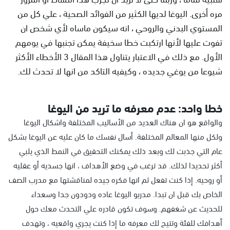
مره أخرى. اليوغا لديها الكثير من الفوائد الصحية ، علي كل من
المستوي البدني والروحي ، انه سيكون ماساه لأي شخص ان
تفوت عليها لأنها ارتكبت خطا سخيفة يمكن تجنبها في يومهم
الأول. مع ذلك في الاعتبار يتناول هذا المقال 3 الأخطاء الأكثر
شيوعا من يوغي جديده ، وكيفيه التاكد من انها لا تحدث لك.
خطا واحد: عدم معرفه ما تريد من اليوغا
والواقع هو ان هناك العديد من الأساليب المختلفة واشكال اليوغا
ولكل منها المعالم المختلفة. أسال نفسك ما كان عليه عن اليوغا بشكل
عام التي جذبت لك وبعد ذلك يمكنك التحقيق في النمط الذي يلبي
أكثر تحديدا لذلك. قد ترغب في وضع الأهداف ، انها جسديه أو عقليه
أو روحيه. إذا كنت تفعل ثم انها فكره جيده لمناقشتها مع مدرب الصف
الخاص بك قبل ان تبدا. مدربو اليوغا عاده ودودون جدا وسعداء
للحديث عن شغفهم. وسوف تكون قادره علي التحدث معك حول
أهدافك للفئة وتتيح لك معرفه ما إذا كنت يجري واقعيه ، وتهدف