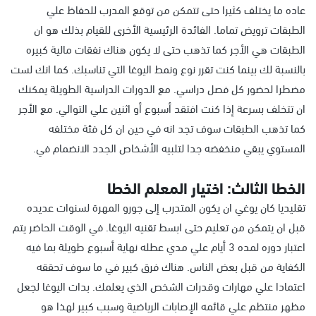
عاده ما يختلف كثيرا حتى تتمكن من توقع المدرب للحفاظ علي
الطبقات ترويض تماما. الفائدة الرئيسية الأخرى للقيام بذلك هو ان
الطبقات هي الأجر كما تذهب حتى لا يكون هناك نفقات مالية كبيره
بالنسبة لك بينما كنت تقرر نوع ونمط اليوغا التي تناسبك. كما انك لست
مضطرا لحضور كل فصل دراسي. مع الدورات الدراسية الطويلة يمكنك
ان تتخلف بسرعة إذا كنت افتقد أسبوع أو اثنين علي التوالي. مع الأجر
كما تذهب الطبقات سوف تجد انه في حين ان كل فئة مختلفه
المستوي يبقي منخفضه جدا لتلبيه الأشخاص الجدد الانضمام في.
الخطا الثالث: اختيار المعلم الخطا
تقليديا كان يوغي ان يكون المتدرب إلى جورو المهرة لسنوات عديده
قبل ان يتمكن من تعليم حتى ابسط تقنيه اليوغا. في الوقت الحاضر يتم
اعتبار دوره لمده 3 أيام علي مدي عطله نهاية أسبوع طويلة بما فيه
الكفاية من قبل بعض الناس. هناك فرق كبير في ما سوف تحققه
اعتمادا علي مهارات وقدرات الشخص الذي يعلمك. بدات اليوغا لجعل
مظهر منتظم علي قائمه الإصابات الرياضية وسبب كبير لهذا هو