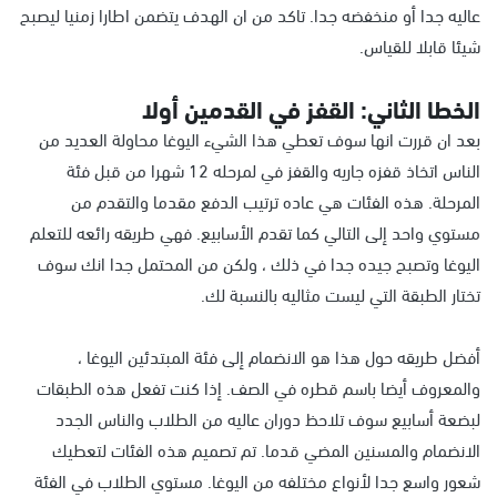
عاليه جدا أو منخفضه جدا. تاكد من ان الهدف يتضمن اطارا زمنيا ليصبح
شيئا قابلا للقياس.
الخطا الثاني: القفز في القدمين أولا
بعد ان قررت انها سوف تعطي هذا الشيء اليوغا محاولة العديد من
الناس اتخاذ قفزه جاريه والقفز في لمرحله 12 شهرا من قبل فئة
المرحلة. هذه الفئات هي عاده ترتيب الدفع مقدما والتقدم من
مستوي واحد إلى التالي كما تقدم الأسابيع. فهي طريقه رائعه للتعلم
اليوغا وتصبح جيده جدا في ذلك ، ولكن من المحتمل جدا انك سوف
تختار الطبقة التي ليست مثاليه بالنسبة لك.
أفضل طريقه حول هذا هو الانضمام إلى فئة المبتدئين اليوغا ،
والمعروف أيضا باسم قطره في الصف. إذا كنت تفعل هذه الطبقات
لبضعة أسابيع سوف تلاحظ دوران عاليه من الطلاب والناس الجدد
الانضمام والمسنين المضي قدما. تم تصميم هذه الفئات لتعطيك
شعور واسع جدا لأنواع مختلفه من اليوغا. مستوي الطلاب في الفئة