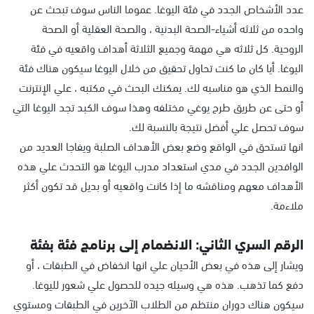
عدد الأشخاص الجدد في فئة اليوغا. عموما الناس سوف تبحث عن
واحده من ثلاثه أشياء-الصحة البدنية ، والصحة العقلية أو الصحة
الروحية. كل ثلاثه هي مهمة وجميع الثلاثة أهداف واقعيه في فئة
اليوغا. أيا كان ما كنت تحاول تحقيق من خلال اليوغا سيكون هناك فئة
والنمط الذي هو مناسبه لك. يمكنك البحث في مكتبه ، علي الإنترنت
أو حتى عن طريق طرح يوغي مختلفه وهذا سوف الكبد تجد اليوغا التي
سوف تحصل علي أفضل نتيجة بالنسبة لك.
انها تستحق في الواقع وضع بعض الأهداف الصلبة ويفاجا العديد من
الوافدين الجدد في مدي استعداد مدرب اليوغا هو التحدث علي هذه
الأهداف معهم ومناقشه ما إذا كانت واقعيه أو بديل قد تكون أكثر
ملاءمة.
الرقم السري الثاني: الانضمام إلى برنامج فئة بفئة
ويشار إلى هذه في بعض الأحيان علي انها انخفاض في الطبقات ، أو
دفع كما تذهب. هذه هي وسيله جيده للحصول علي شعور لليوغا.
سيكون هناك دوران منتظم من الطلاب الآخرين في الطبقات ومستوي