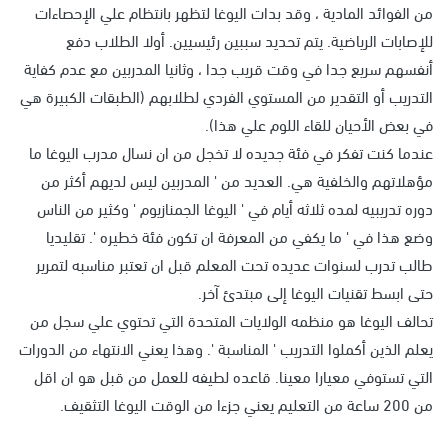
من الفوائد المادية ، وقد بدات اليوغا لتظهر بانتظام علي الإحصاءات
للإصابات الرياضية. يتم تحديد سببين رئيسيين. أولا الطلاب دفع
أنفسهم سريع جدا في وقت قريب جدا ، وثانيا المدربين مع عدم كفاية
التدريب أو التقدير من المستوي الفردي لطلابهم (الطبقات الكبيرة هي
في بعض الأحيان للقاء اللوم علي هذا).
عندما كنت تفكر في فئة جديده لا تخجل من ان نسال مدرب اليوغا ما
مؤهلاتهم والخلفية هي. العديد من ' المدربين ليس لديهم أكثر من
دوره تدريبيه لمده ثلاثه أيام في ' اليوغا الجمنازيوم ' وكثير من الناس
وضع هذا في ' ما يكفي من المعرفة ان تكون فئة خطيره '. تقليديا
طالب تدرب لسنوات عديده تحت المعلم قبل ان تعتبر مناسبه لتمرير
حتى ابسط تقنيات اليوغا إلى مبتدئ آخر.
تحالف اليوغا هو منظمه الولايات المتحدة التي تحتوي علي سجل من
يعلم الذين أكملوا التدريب ' المناسبة '. وهذا يعني الانتهاء من الدورات
التي تستوفي معيارا معينا. قاعده لطيفه للعمل من قبل هو ان اقل
من 200 ساعة من التعليم يعني جزءا من الوقت اليوغا التثقيف.