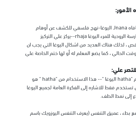
الأمور:
اليوغا الكرمه--يركز علي إعطاء النفس دون توقع اي مكافاه Jnana اليوغا-نهج فلسفي للكشف عن أوهام
العالم بهاكتي اليوغا--توجيه الطاقة العاطفية في الممارسة الروحية للمرء اليوغا rhaja--يركز علي التركيز
قص ، لذلك هناك العديد من اشكال اليوغا التي يجب ان
قت الحالي ، كما يضع المعلم له أو لها ختم الخاصة علي
قتصر علي:
اليوغا لطيف ، والذي يسمي أحيانا أيضا من قبل اسم عام "hatha اليوغا "-- هذا الاستخدام من "hatha " هو
ستخدم فقط للاشاره إلى الفكرة العامة لجميع اليوغا
وع إلى نمط الطف.
 مع بطء ، عميق التنفس (يعرف التنفس اليوزويك باسم