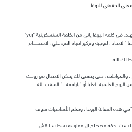
معني الحقيقي لليوغا
اليوغا موجودة لأكثر من 3,000 سنه ونشات من ارض الهند. في كلمه اليوغا ياتي من الكلمة السنسكريتية "yuj"
"الاتحاد ، لتوجيه وتركيز انتباه المرء علي ، لاستخدام
ط لك الله.
ح ، والعواطف ، حتى يتسنى لك يمكن الاتصال مع روحك
 "في هذه المقالة اليوغا ، وتعلم الأساسيات سوف
انها ليست بدقه مصطلح لل ممارسه بسط سنناقش.