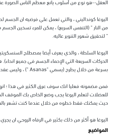
العقل--هو نوع من أسلوب يانع معظم الناس الصورة عند
اليوغا كونداليني ، والتي تعمل علي فرضيه ان الجسم لدي
من النار " (التنفس السريع) ، يمكن للمرء تسخين الجسم
" لتحقيق شعور التنوير عاليه.
الحركات السريعة التي الإحماء الجسم في جميع انحاء)
بسرعة من خلال يطرح (يسمي "Asanas ") ، وليس عقد لهم طالما في أنماط أخرى.
فمن مضمونه فعليا انك سوف عرق الكثير في هذا ؛ انه
للعضلات لتعلم اليوغا يجب وضع الخاص بك الموقف الكا
حيث يمكنك فقط خطوه من خلال عندما كنت تشعر بالف
اليوغا هو أكثر من ذلك بكثير في الرفاه الروحي ان يجري ف
المواضيع