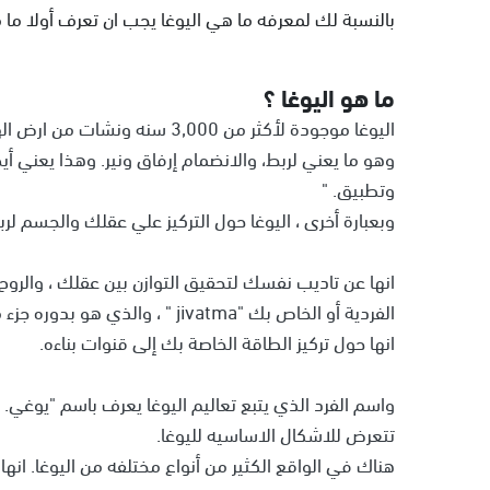
بالنسبة لك لمعرفه ما هي اليوغا يجب ان تعرف أولا ما 
ما هو اليوغا ؟
وهو ما يعني لربط، والانضمام إرفاق ونير. وهذا يعني أيضا 
وتطبيق. "
وبعبارة أخرى ، اليوغا حول التركيز علي عقلك والجسم لرب
انها عن تاديب نفسك لتحقيق التوازن بين عقلك ، والرو
الفردية أو الخاص بك "jivatma " ، والذي هو بدوره جزء من الروح العالمية العليا أو "باراممه ، " الملقب الله.
انها حول تركيز الطاقة الخاصة بك إلى قنوات بناءه.
واسم الفرد الذي يتبع تعاليم اليوغا يعرف باسم "يوغي.
تتعرض للاشكال الاساسيه لليوغا.
هناك في الواقع الكثير من أنواع مختلفه من اليوغا. 