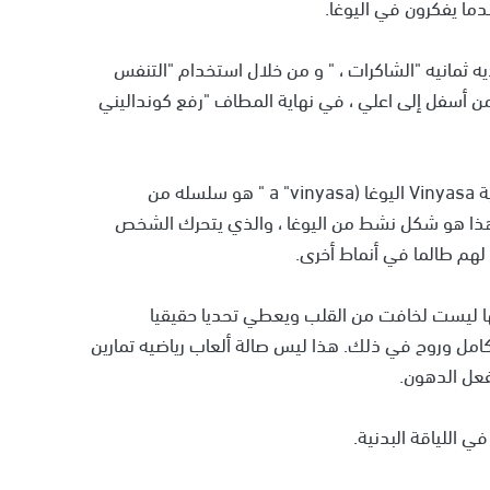
ما يفكرون في اليوغا.
ه ثمانيه "الشاكرات ، " و من خلال استخدام "التنفس
 من أسفل إلى اعلي ، في نهاية المطاف "رفع كونداليني
اليوغا السلطة ، والذي يعرف أيضا بمصطلح السنسكريتية Vinyasa اليوغا (a "vinyasa " هو سلسله من
. هذا هو شكل نشط من اليوغا ، والذي يتحرك الشخص
ا ليست لخافت من القلب ويعطي تحديا حقيقيا
مل وروح في ذلك. هذا ليس صالة ألعاب رياضيه تمارين
عل الدهون.
ي اللياقة البدنية.