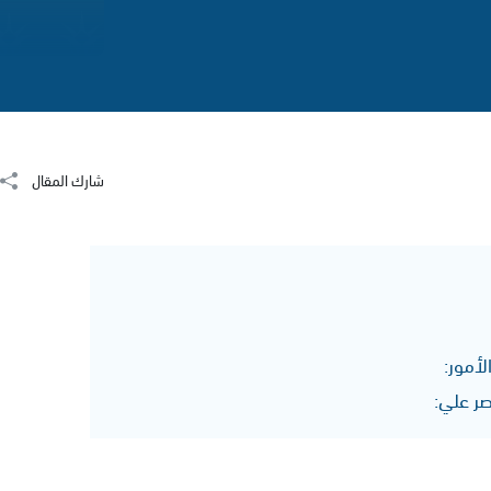
شارك المقال
أمور:
صر علي: