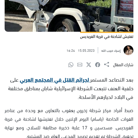
تفتيش لشاحنة في قرية الفريديس
إسراء حبيب الله
15.05.2023
16:24
شارك المقال
بعد التصاعد المستمر
لجرائم القتل في المجتمع العربي
على
خلفية العنف تتبعت الشرطة الإسرائيلية شابان بمناطق مختلفة
في البلاد لحيازهم الأسلحة.
ضبط أفراد مركز شرطة زخرون يعقوب بالتعاون مع وحدة من عناصر
القوات الخاصة (ياسام) اليوم الإثنين خلال تفتيشها لشاحنة في قرية
الفريديس، مسدسين و 17 علبة ذخيرة مطابقة للسلاح، ومع نهاية
تحقيق الشرطة تم تقديم تصريح المدعي العام ضد المشتبه.