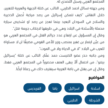
المجتمع العربي وسبل التصدي له.
ومن جهته تسائل احمد الطيبي، النائب عن كتلة الجبهة والعربية للتغيير،
خلال النقاش "كيف تتمكن إسرائيل من رصد مركبة تُحمل الذخيرة
والسلاح في السودان البعيد بينما تعجز عن رصد او تشخيص سيارة
محملة بالأسلحة في البلاد وهي في طريقها لارتكاب جريمة قتل".
وقال إن المسؤول عن ارتفاع عدد جرائم القتل في المجتمع العربي هو
من عيّن ايتمار بن غفير بمنصب وزير للأمن القومي مضيفًا ان لا مساواة
للعرب في البلاد "لا في الحياة ولا في الموت".
ومن جانبه حذر عضو الكنيست حمد عمّار، النائب عن كتلة "يسرائيل
بيتنو"، من احتمال ألاّ يبقى العنف محصوراً في المجتمع العربي فقط،
وقال إن من يقتل في باقة الغربية سيقترف ذلك في رعنانا ايضًا.
المواضيع
اسلحة
اسرائيل
يافا
الفريديس
الشرطة
الطيبي