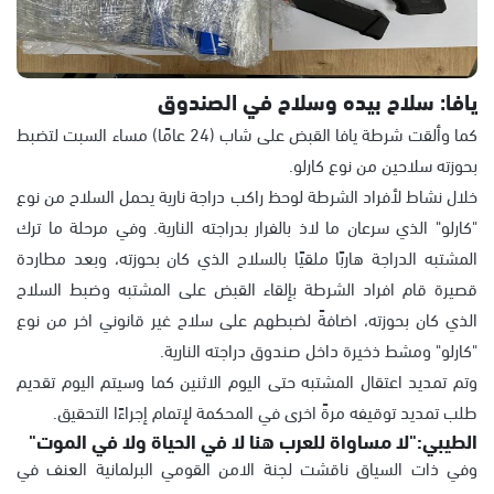
يافا: سلاح بيده وسلاح في الصندوق
كما وألقت شرطة يافا القبض على شاب (24 عامًا) مساء السبت لتضبط
بحوزته سلاحين من نوع كارلو.
خلال نشاط لأفراد الشرطة لوحظ راكب دراجة نارية يحمل السلاح من نوع
"كارلو" الذي سرعان ما لاذ بالفرار بدراجته النارية. وفي مرحلة ما ترك
المشتبه الدراجة هاربًا ملقيًا بالسلاح الذي كان بحوزته، وبعد مطاردة
قصيرة قام افراد الشرطة بإلقاء القبض على المشتبه وضبط السلاح
الذي كان بحوزته، اضافةً لضبطهم على سلاح غير قانوني اخر من نوع
"كارلو" ومشط ذخيرة داخل صندوق دراجته النارية.
وتم تمديد اعتقال المشتبه حتى اليوم الاثنين كما وسيتم اليوم تقديم
طلب تمديد توقيفه مرةً اخرى في المحكمة لإتمام إجراءًا التحقيق.
الطيبي:"لا مساواة للعرب هنا لا في الحياة ولا في الموت"
وفي ذات السياق ناقشت لجنة الامن القومي البرلمانية العنف في