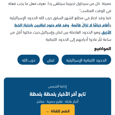
مميتة. كل من سيحاول تجريبنا سيتلقى ردا. نعرف فعل ما يجب فعله
في الوقت المناسب".
كما وقد اجتاز في مطلع الشهر السابق حزب الله الحدود الإسرائيلية
و
أقام خيامًا لا تزالُ قائمة
،
وقد قام جنود لبنانيين باجتياز الخط
الأزرق
وهو الحدود الفاصلة بين لبنان وإسرائيل،حيث مكثوا أقل من
ساعة ثمّ عادوا أدراجهم إلى الحدود اللبنانية
المواضيع
الحدود اللبنانية الإسرائيلية
لبنان
حزب الله
إذاعة الشمس
تابع آخر الأخبار بلحظة بلحظة
أخبار عاجلة · تقارير حصرية · مباشر
انضم للقناة ←