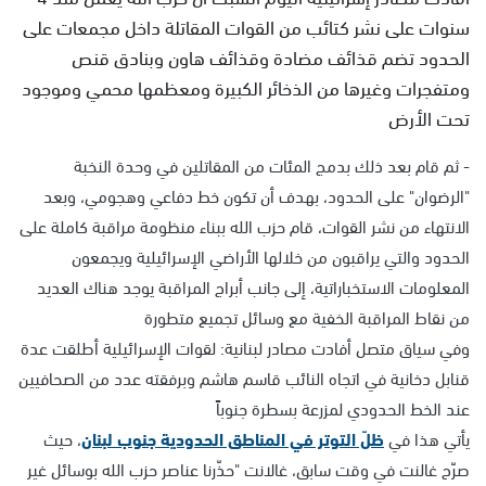
سنوات على نشر كتائب من القوات المقاتلة داخل مجمعات على
الحدود تضم قذائف مضادة وقذائف هاون وبنادق قنص
ومتفجرات وغيرها من الذخائر الكبيرة ومعظمها محمي وموجود
تحت الأرض
- ثم قام بعد ذلك بدمج المئات من المقاتلين في وحدة النخبة
"الرضوان" على الحدود، بهدف أن تكون خط دفاعي وهجومي، وبعد
الانتهاء من نشر القوات، قام حزب الله ببناء منظومة مراقبة كاملة على
الحدود والتي يراقبون من خلالها الأراضي الإسرائيلية ويجمعون
المعلومات الاستخباراتية، إلى جانب أبراج المراقبة يوجد هناك العديد
من نقاط المراقبة الخفية مع وسائل تجميع متطورة
وفي سياق متصل أفادت مصادر لبنانية: لقوات الإسرائيلية أطلقت عدة
قنابل دخانية في اتجاه النائب قاسم هاشم وبرفقته عدد من الصحافيين
عند الخط الحدودي لمزرعة بسطرة جنوباً
يأتي هذا في
ظلّ التوتر في المناطق الحدودية جنوب لبنان
، حيث
صرّح غالنت في وقت سابق، غالانت "حذّرنا عناصر حزب الله بوسائل غير