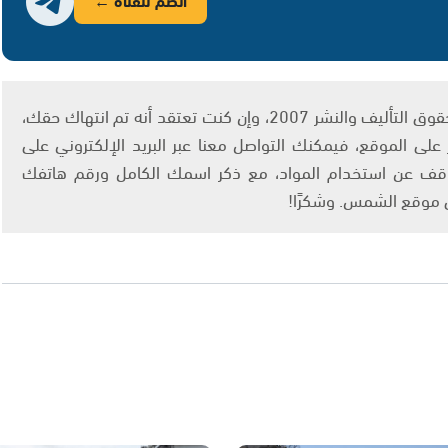
يتم الاستخدام المواد وفقًا للمادة 27 أ من قانون حقوق التأليف والنشر 2007، وإن كنت تعتقد أنه تم انتهاك حقك،
لى الموقع، فيمكنك التواصل معنا عبر البريد الإلكتروني على
info@ashams.c والطلب بالتوقف عن استخدام المواد، مع ذكر اسمك الكامل ورقم هاتفك
ى موقع الشمس. وشكرًا!