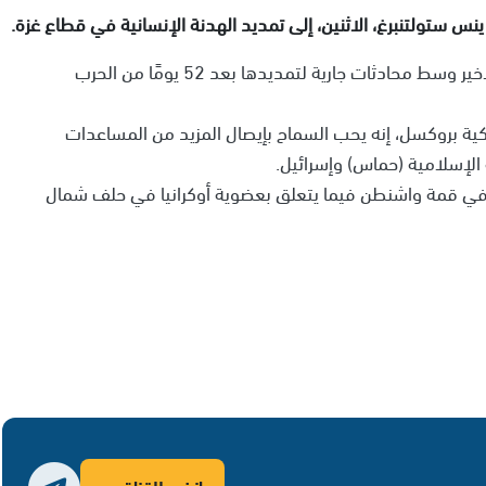
نس ستولتنبرغ، الاثنين، إلى تمديد الهدنة الإنسانية في قطاع غزة.
ودخلت الهدنة الإنسانية في قطاع غزة يومها الرابع والأخير وسط محادثات جارية لتمديدها بعد 52 يومًا من الحرب
ية بروكسل، إنه يحب السماح بإيصال المزيد من المساعدات
الإسلامية (حماس) وإسرائيل.
ذ في قمة واشنطن فيما يتعلق بعضوية أوكرانيا في حلف شمال
انضم للقناة ←