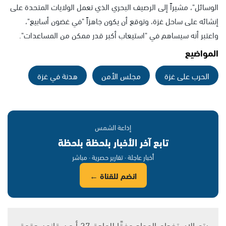
الوسائل"، مشيراً إلى الرصيف البحري الذي تعمل الولايات المتحدة على
إنشائه على ساحل غزة، وتوقع أن يكون جاهزاً "في غضون أسابيع"،
واعتبر أنه سيساهم في "استيعاب أكبر قدر ممكن من المساعدات".
المواضيع
الحرب على غزة
مجلس الأمن
هدنة في غزة
إذاعة الشمس
تابع آخر الأخبار بلحظة بلحظة
أخبار عاجلة · تقارير حصرية · مباشر
انضم للقناة ←
يتم الاستخدام المواد وفقًا للمادة 27 أ من قانون حقوق