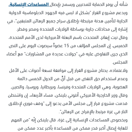
شأنه أن يوفر الحماية للمدنيين ويسمح بإيصال
المساعدات الإنسانية.
ويدعم مشروع القرار "بشكل لا لبس فيه الجهود الدبلوماسية الدولية
الجارية لتأمين هدنة مرتبطة بإطلاق سراح جميع الرهائن المتبقين"، في
إشارة إلى محادثات جارية بوساطة الولايات المتحدة ومصر وقطر.
وقال نيت إيفانز، المتحدث باسم البعثة الأميركية لدى الأمم المتحدة،
الخميس، إن المجلس المؤلف من 15 عضواً سيصوت اليوم على النص
الذي جرى التفاوض عليه في "جولات عديدة من المشاورات" مع أعضاء
المجلس.
ولاعتماده، يحتاج مشروع القرار إلى موافقة تسعة أصوات على الأقل
وعدم استخدام حق النقض من قبل أيٍّ من الدول الخمس دائمة
العضوية، وهي الولايات المتحدة وفرنسا، وبريطانيا، وروسيا، والصين.
وقال وزير الخارجية الأميركي أنتوني بلينكن، مساء الأربعاء، إن واشنطن
قدمت مشروع قرار إلى مجلس الأمن يدعو إلى "وقف فوري لإطلاق
النار في غزة مرتبط بالإفراج عن الرهائن".
وبخصوص المساعدات الإنسانية إلى غزة، قال بلينكن إنّه "من المهم
للغاية إيصال أكبر قدر ممكن من المساعدة بأكبر عدد ممكن من