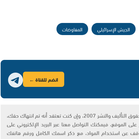
الجيش الإسرائيلي
المفاوضات
انضم للقناة ←
يتم الاستخدام المواد وفقًا للمادة 27 أ من قانون حقوق التأليف والنشر 2007، وإن كنت تعتقد أنه تم انتهاك حقك،
لى الموقع، فيمكنك التواصل معنا عبر البريد الإلكتروني على
info@ashams.c والطلب بالتوقف عن استخدام المواد، مع ذكر اسمك الكامل ورقم هاتفك